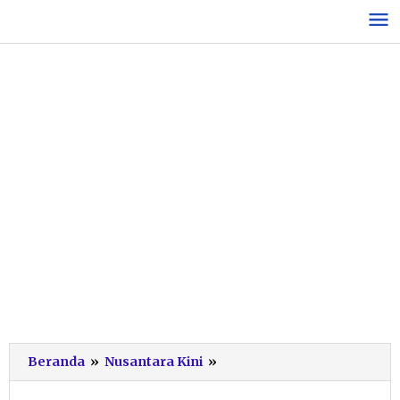
Lewati
ke
konten
Pemkab
Beranda
»
Nusantara Kini
»
Pacitan
Alokasikan