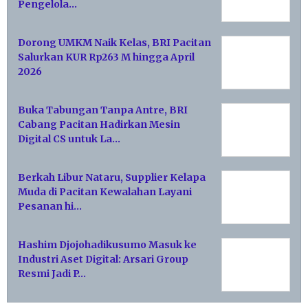
Pengelola…
Dorong UMKM Naik Kelas, BRI Pacitan
Salurkan KUR Rp263 M hingga April
2026
Buka Tabungan Tanpa Antre, BRI
Cabang Pacitan Hadirkan Mesin
Digital CS untuk La…
Berkah Libur Nataru, Supplier Kelapa
Muda di Pacitan Kewalahan Layani
Pesanan hi…
Hashim Djojohadikusumo Masuk ke
Industri Aset Digital: Arsari Group
Resmi Jadi P…