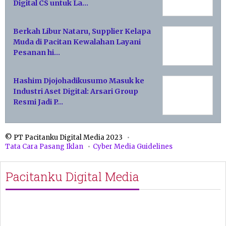
Digital CS untuk La…
Berkah Libur Nataru, Supplier Kelapa
Muda di Pacitan Kewalahan Layani
Pesanan hi…
Hashim Djojohadikusumo Masuk ke
Industri Aset Digital: Arsari Group
Resmi Jadi P…
© PT Pacitanku Digital Media 2023
Tata Cara Pasang Iklan
Cyber Media Guidelines
Pacitanku Digital Media