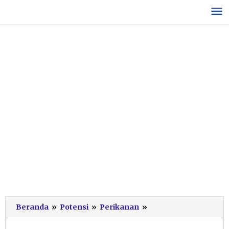
Lewati
ke
konten
Perairan
Beranda
»
Potensi
»
Perikanan
»
Pacitan
Masih