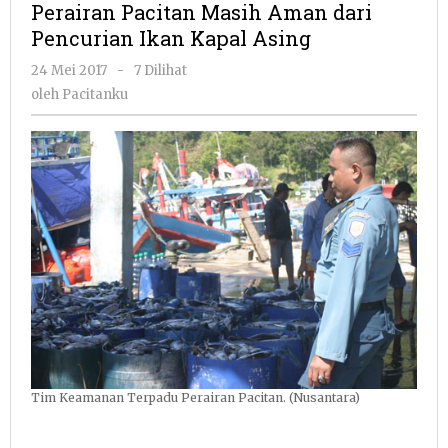
Perairan Pacitan Masih Aman dari
Aman
Pencurian Ikan Kapal Asing
dari
Pencurian
oleh
24 Mei 2017
-
7 Dilihat
Ikan
Pacitanku
oleh
Pacitanku
Kapal
Asing
Tim Keamanan Terpadu Perairan Pacitan. (Nusantara)