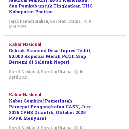
Medical Mandiri, BPJS Kesehatan,
dan Pemkab untuk Tingkatkan UHC
Kabupaten Pacitan
Jejak Pemerintahan
,
Sorotan Utama
8
oleh
Mei 2025
Pacitanku
Kabar Nasional
Gebrak Ekonomi Desa! Inpres Terbit,
80.000 Koperasi Merah Putih Siap
Bersemi di Seluruh Negeri
Sorot Nasional
,
Sorotan Utama
16
oleh
April 2025
Putro
Primanto
Kabar Nasional
Kabar Gembira! Pemerintah
Percepat Pengangkatan CASN, Juni
2025 CPNS Dilantik, Oktober 2025
PPPK Menyusul
Sorot Nasional
,
Sorotan Utama
18