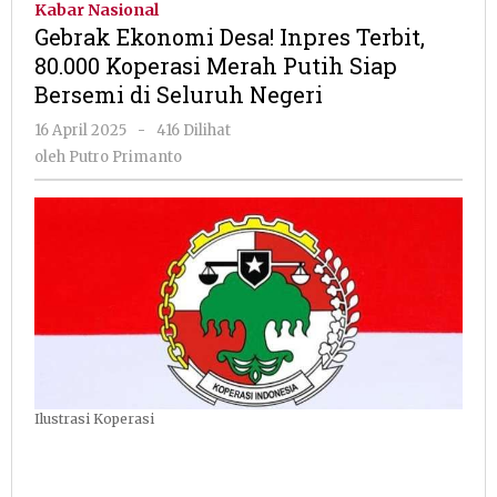
Kabar Nasional
Inpres
Gebrak Ekonomi Desa! Inpres Terbit,
Terbit,
80.000 Koperasi Merah Putih Siap
80.000
Bersemi di Seluruh Negeri
Koperasi
Merah
oleh
16 April 2025
-
416 Dilihat
Putih
Putro
oleh
Putro Primanto
Siap
Primanto
Bersemi
di
Seluruh
Negeri
Ilustrasi Koperasi