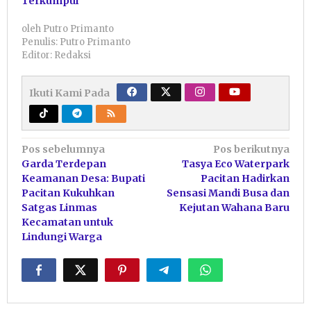
Terkumpul
oleh
Putro Primanto
Penulis: Putro Primanto
Editor: Redaksi
Ikuti Kami Pada
Navigasi
Pos sebelumnya
Pos berikutnya
Garda Terdepan
Tasya Eco Waterpark
pos
Keamanan Desa: Bupati
Pacitan Hadirkan
Pacitan Kukuhkan
Sensasi Mandi Busa dan
Satgas Linmas
Kejutan Wahana Baru
Kecamatan untuk
Lindungi Warga