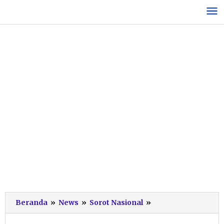
Lewati
ke
konten
Gebrak
Beranda
»
News
»
Sorot Nasional
»
Ekonomi
Desa!