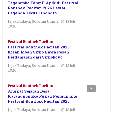
Tegalombo Tampil Apik di Festival
Ronthek Pacitan 2026 Lewat
Legenda Tikus Jinondro
Jejak Budaya
,
Sorotan Utama
18 Juli
oleh
2026
Febriani
Cahyaningtias
Festival Ronthek Pacitan
Festival Ronthek Pacitan 2026:
Kisah Mbah Sirno Bawa Pesan
Perdamaian dari Sirnoboyo
Jejak Budaya
,
Sorotan Utama
18 Juli
oleh
2026
Febriani
Cahyaningtias
Festival Ronthek Pacitan
Angkat Sejarah Desa,
Karangnongko Pukau Pengunjung
Festival Ronthek Pacitan 2026
Jejak Budaya
,
Sorotan Utama
18 Juli