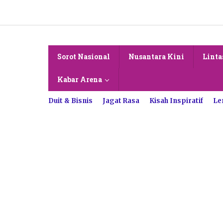
Lewati
ke
konten
Sorot Nasional
Nusantara Kini
Linta
Kabar Arena
Duit & Bisnis
Jagat Rasa
Kisah Inspiratif
Le