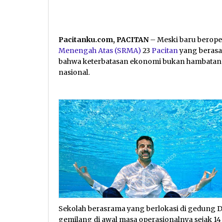
Pacitanku.com, PACITAN
– Meski baru beroper
Menengah Atas (SRMA)
23
Pacitan
yang berasal
bahwa keterbatasan ekonomi bukan hambatan d
nasional.
Sekolah berasrama yang berlokasi di gedung D
gemilang di awal masa operasionalnya sejak 14 J