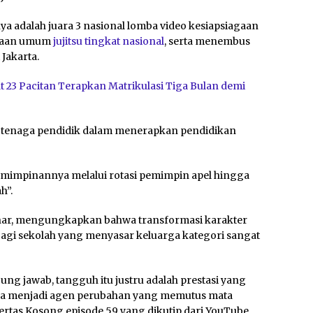
nya adalah juara 3 nasional lomba video kesiapsiagaan
araan umum
jujitsu tingkat nasional
, serta menembus
 Jakarta.
 23 Pacitan Terapkan Matrikulasi Tiga Bulan demi
si tenaga pendidik dalam menerapkan pendidikan
epemimpinannya melalui rotasi pemimpin apel hingga
h”.
nar, mengungkapkan bahwa transformasi karakter
agi sekolah yang menyasar keluarga kategori sangat
ung jawab, tangguh itu justru adalah prestasi yang
bisa menjadi agen perubahan yang memutus mata
ertas Kosong episode 59 yang dikutip dari YouTube