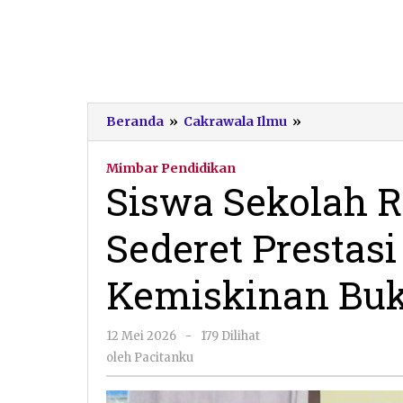
Siswa
Beranda
»
Cakrawala Ilmu
»
Sekolah
Rakyat
Mimbar Pendidikan
23
Siswa Sekolah R
Pacitan
Sabet
Sederet Prestasi
Sederet
Prestasi
Nasional,
Kemiskinan Bu
Bukti
Kemiskinan
Bukan
oleh
12 Mei 2026
-
179 Dilihat
Penghalang
Pacitanku
oleh
Pacitanku