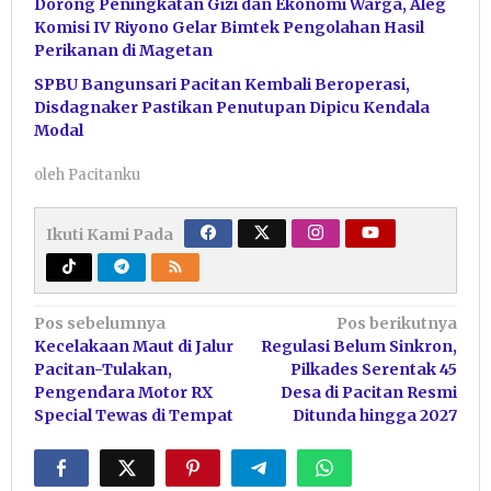
Dorong Peningkatan Gizi dan Ekonomi Warga, Aleg
Komisi IV Riyono Gelar Bimtek Pengolahan Hasil
Perikanan di Magetan
SPBU Bangunsari Pacitan Kembali Beroperasi,
Disdagnaker Pastikan Penutupan Dipicu Kendala
Modal
oleh
Pacitanku
Ikuti Kami Pada
Navigasi
Pos sebelumnya
Pos berikutnya
Kecelakaan Maut di Jalur
Regulasi Belum Sinkron,
pos
Pacitan-Tulakan,
Pilkades Serentak 45
Pengendara Motor RX
Desa di Pacitan Resmi
Special Tewas di Tempat
Ditunda hingga 2027