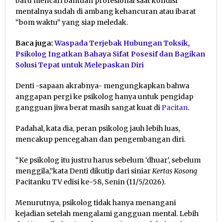
baru mencari bantuan profesional saat kondisi
mentalnya sudah di ambang kehancuran atau ibarat
“bom waktu” yang siap meledak.
Baca juga:
Waspada Terjebak Hubungan Toksik,
Psikolog Ingatkan Bahaya Sifat Posesif dan Bagikan
Solusi Tepat untuk Melepaskan Diri
Denti -sapaan akrabnya- mengungkapkan bahwa
anggapan pergi ke psikolog hanya untuk pengidap
gangguan jiwa berat masih sangat kuat di
Pacitan
.
Padahal, kata dia, peran psikolog jauh lebih luas,
mencakup pencegahan dan pengembangan diri.
“Ke psikolog itu justru harus sebelum ‘dhuar’, sebelum
menggila,”kata Denti dikutip dari siniar
Kertas Kosong
Pacitanku TV edisi ke-58, Senin (11/5/2026).
Menurutnya, psikolog tidak hanya menangani
kejadian setelah mengalami gangguan mental. Lebih