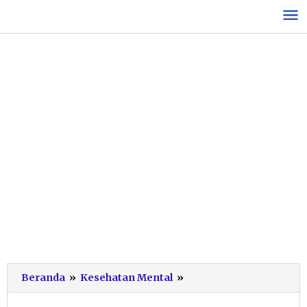
Lewati
ke
konten
Psikolog
Beranda
»
Kesehatan Mental
»
Denti:
Jangan