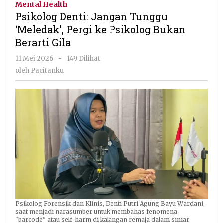
Mental Health
Tunggu
Psikolog Denti: Jangan Tunggu
'Meledak',
‘Meledak’, Pergi ke Psikolog Bukan
Pergi
Berarti Gila
ke
Psikolog
oleh
11 Mei 2026
-
149 Dilihat
Bukan
Pacitanku
oleh
Pacitanku
Berarti
Gila
Psikolog Forensik dan Klinis, Denti Putri Agung Bayu Wardani,
saat menjadi narasumber untuk membahas fenomena
"barcode" atau self-harm di kalangan remaja dalam siniar