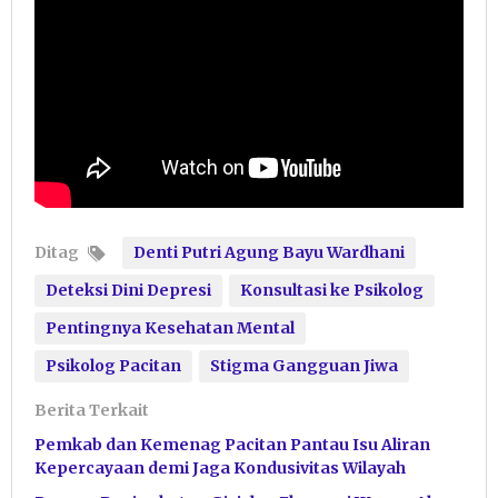
Ditag
Denti Putri Agung Bayu Wardhani
Deteksi Dini Depresi
Konsultasi ke Psikolog
Pentingnya Kesehatan Mental
Psikolog Pacitan
Stigma Gangguan Jiwa
Berita Terkait
Pemkab dan Kemenag Pacitan Pantau Isu Aliran
Kepercayaan demi Jaga Kondusivitas Wilayah