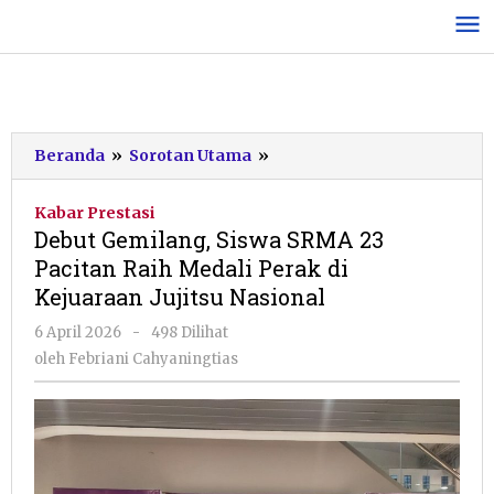
Lewati
ke
konten
Debut
Beranda
»
Sorotan Utama
»
Gemilang,
Siswa
Kabar Prestasi
SRMA
Debut Gemilang, Siswa SRMA 23
23
Pacitan Raih Medali Perak di
Pacitan
Kejuaraan Jujitsu Nasional
Raih
Medali
oleh
6 April 2026
-
498 Dilihat
Perak
Febriani
oleh
Febriani Cahyaningtias
di
Cahyaningtias
Kejuaraan
Jujitsu
Nasional