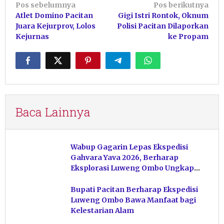
Navigasi
Pos sebelumnya
Pos berikutnya
Atlet Domino Pacitan
Gigi Istri Rontok, Oknum
pos
Juara Kejurprov, Lolos
Polisi Pacitan Dilaporkan
Kejurnas
ke Propam
Baca Lainnya
Wabup Gagarin Lepas Ekspedisi
Gahvara Yava 2026, Berharap
Eksplorasi Luweng Ombo Ungkap
Kekayaan Karst Pacitan
Bupati Pacitan Berharap Ekspedisi
Luweng Ombo Bawa Manfaat bagi
Kelestarian Alam