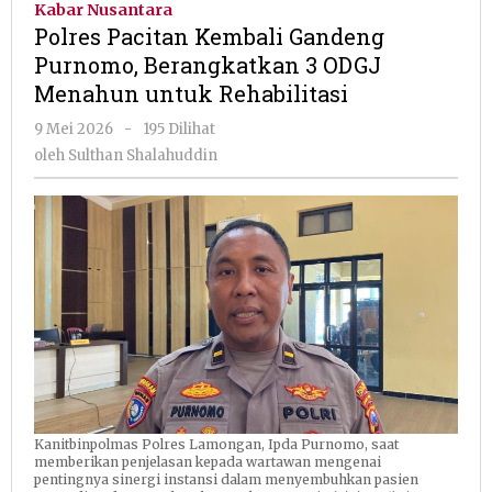
Kabar Nusantara
Gandeng
Polres Pacitan Kembali Gandeng
Purnomo,
Purnomo, Berangkatkan 3 ODGJ
Berangkatkan
Menahun untuk Rehabilitasi
3
ODGJ
oleh
9 Mei 2026
-
195 Dilihat
Menahun
Sulthan
oleh
Sulthan Shalahuddin
untuk
Shalahuddin
Rehabilitasi
Kanitbinpolmas Polres Lamongan, Ipda Purnomo, saat
memberikan penjelasan kepada wartawan mengenai
pentingnya sinergi instansi dalam menyembuhkan pasien