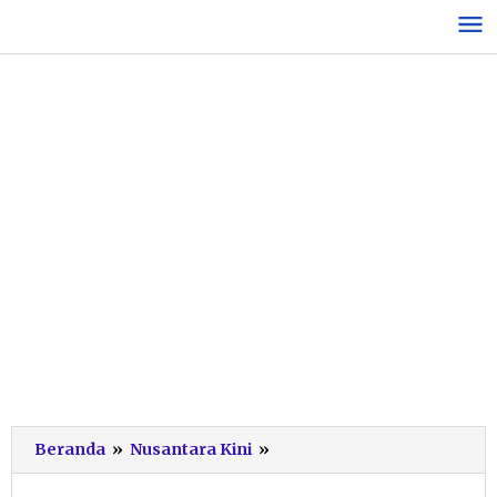
Lewati
ke
konten
Polres
Beranda
»
Nusantara Kini
»
Pacitan
Kembali