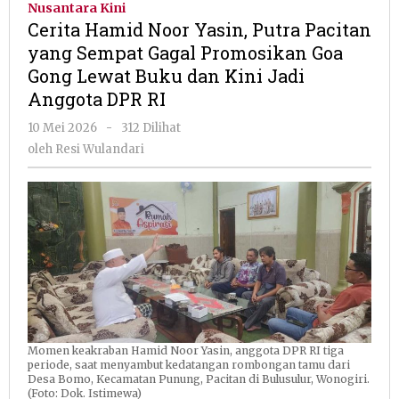
Nusantara Kini
Yasin,
Cerita Hamid Noor Yasin, Putra Pacitan
Putra
yang Sempat Gagal Promosikan Goa
Pacitan
Gong Lewat Buku dan Kini Jadi
yang
Sempat
Anggota DPR RI
Gagal
oleh
10 Mei 2026
-
312 Dilihat
Promosikan
Resi
Goa
oleh
Resi Wulandari
Wulandari
Gong
Lewat
Buku
dan
Kini
Jadi
Anggota
DPR
RI
Momen keakraban Hamid Noor Yasin, anggota DPR RI tiga
periode, saat menyambut kedatangan rombongan tamu dari
Desa Bomo, Kecamatan Punung, Pacitan di Bulusulur, Wonogiri.
(Foto: Dok. Istimewa)