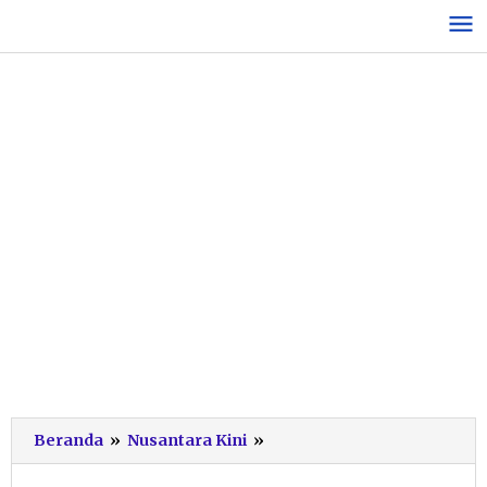
Lewati
ke
konten
Cerita
Beranda
»
Nusantara Kini
»
Hamid
Noor