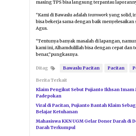
masing TPS bisa langsung terpantau laporann
“Kami di Bawaslu adalah
teamwork
yang solid, 
bisa bekerja sama dengan baik menyelesaikan s
Agus.
“Tentunya banyak masalah di lapangan, namun 
kami ini, Alhamdulillah bisa dengan cepat dan 
benar,”pungkasnya.
Ditag
Bawaslu Pacitan
Pacitan
P
Berita Terkait
Klaim Pengikut Sebut Pujianto Ikhsan Imam 
Padepokan
Viral di Pacitan, Pujianto Bantah Klaim Se
Belajar Ketuhanan
Mahasiswa KKN UGM Gelar Donor Darah di De
Darah Terkumpul