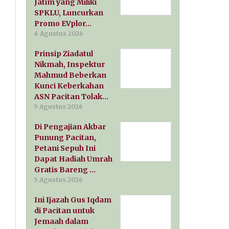
Jatim yang Miliki
SPKLU, Luncurkan
Promo EVplor…
6 Agustus 2026
Prinsip Ziadatul
Nikmah, Inspektur
Mahmud Beberkan
Kunci Keberkahan
ASN Pacitan Tolak…
5 Agustus 2026
Di Pengajian Akbar
Punung Pacitan,
Petani Sepuh Ini
Dapat Hadiah Umrah
Gratis Bareng …
5 Agustus 2026
Ini Ijazah Gus Iqdam
di Pacitan untuk
Jemaah dalam