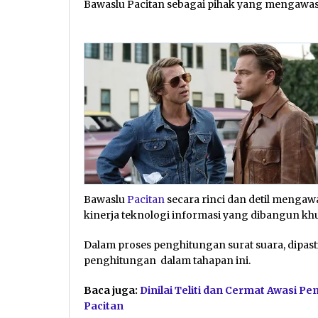
Bawaslu Pacitan sebagai pihak yang mengawasi
Bawaslu
Pacitan
secara rinci dan detil mengawa
kinerja teknologi informasi yang dibangun kh
Dalam proses penghitungan surat suara, dipast
penghitungan dalam tahapan ini.
Baca juga:
Dinilai Teliti dan Cermat Awasi P
Pacitan