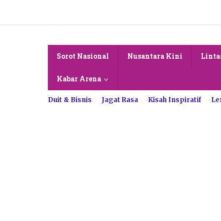
Lewati
ke
konten
Sorot Nasional
Nusantara Kini
Linta
Kabar Arena
Duit & Bisnis
Jagat Rasa
Kisah Inspiratif
Le