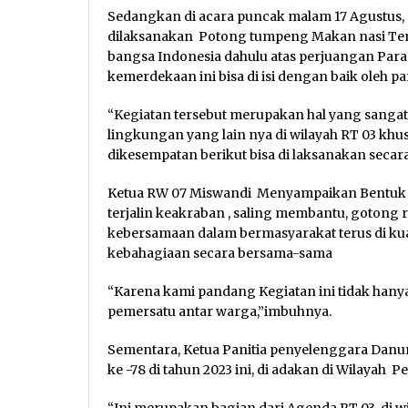
Sedangkan di acara puncak malam 17 Agustus
dilaksanakan Potong tumpeng Makan nasi T
bangsa Indonesia dahulu atas perjuangan Para 
kemerdekaan ini bisa di isi dengan baik oleh p
“Kegiatan tersebut merupakan hal yang sangat
lingkungan yang lain nya di wilayah RT 03 kh
dikesempatan berikut bisa di laksanakan secara
Ketua RW 07 Miswandi Menyampaikan Bentuk Gu
terjalin keakraban , saling membantu, gotong
kebersamaan dalam bermasyarakat terus di kua
kebahagiaan secara bersama-sama
“Karena kami pandang Kegiatan ini tidak han
pemersatu antar warga,”imbuhnya.
Sementara, Ketua Panitia penyelenggara Danu
ke -78 di tahun 2023 ini, di adakan di Wilayah
“Ini merupakan bagian dari Agenda RT 03, di 