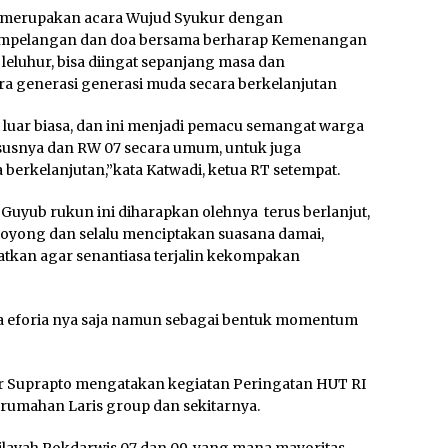
, merupakan acara Wujud Syukur dengan
empelangan dan doa bersama berharap Kemenangan
leluhur, bisa diingat sepanjang masa dan
ara generasi generasi muda secara berkelanjutan
 luar biasa, dan ini menjadi pemacu semangat warga
ususnya dan RW 07 secara umum, untuk juga
 berkelanjutan,”kata Katwadi, ketua RT setempat.
yub rukun ini diharapkan olehnya terus berlanjut,
 royong dan selalu menciptakan suasana damai,
tkan agar senantiasa terjalin kekompakan
ya eforia nya saja namun sebagai bentuk momentum
r Suprapto mengatakan kegiatan Peringatan HUT RI
 Perumahan Laris group dan sekitarnya.
wilayah Pokdarwis 07 dan 09, yang mana mayoritas