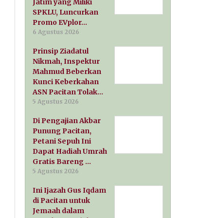
Jatim yang Miliki
SPKLU, Luncurkan
Promo EVplor…
6 Agustus 2026
Prinsip Ziadatul
Nikmah, Inspektur
Mahmud Beberkan
Kunci Keberkahan
ASN Pacitan Tolak…
5 Agustus 2026
Di Pengajian Akbar
Punung Pacitan,
Petani Sepuh Ini
Dapat Hadiah Umrah
Gratis Bareng …
5 Agustus 2026
Ini Ijazah Gus Iqdam
di Pacitan untuk
Jemaah dalam