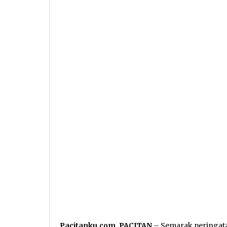
Pacitanku.com, PACITAN
– Semarak peringata