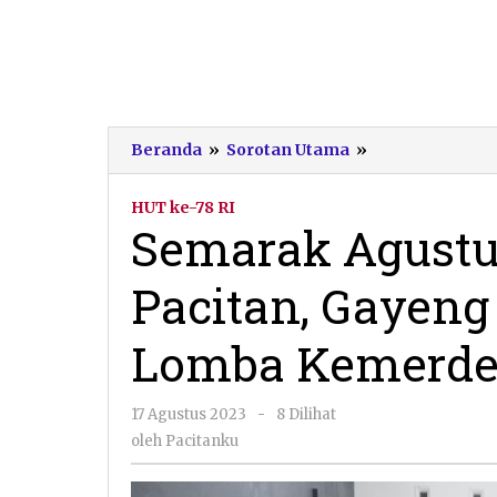
Semarak
Beranda
»
Sorotan Utama
»
Agustusan
Warga
HUT ke-78 RI
Sidoharjo
Semarak Agustu
Pacitan,
Gayeng
Pacitan, Gayeng
dengan
Berbagai
Lomba
Lomba Kemerd
Kemerdekaan
oleh
17 Agustus 2023
-
8 Dilihat
Pacitanku
oleh
Pacitanku