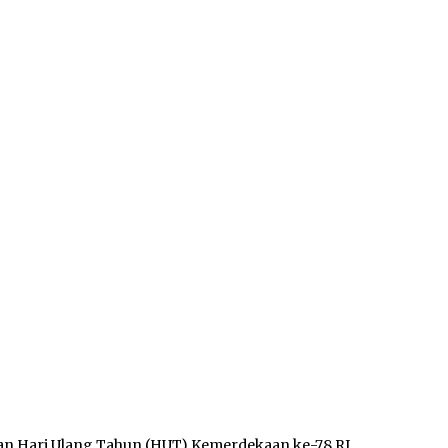
n Hari Ulang Tahun (HUT) Kemerdekaan ke-78 RI