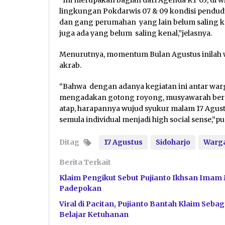
lingkungan Pokdarwis 07 & 09 kondisi pendu
dan gang perumahan yang lain belum saling ke
juga ada yang belum saling kenal,”jelasnya.
Menurutnya, momentum Bulan Agustus inilah w
akrab.
“Bahwa dengan adanya kegiatan ini antar wa
mengadakan gotong royong, musyawarah bersa
atap, harapannya wujud syukur malam 17 Agu
semula individual menjadi high social sense,”
Ditag
17 Agustus
Sidoharjo
Warg
Berita Terkait
Klaim Pengikut Sebut Pujianto Ikhsan Imam 
Padepokan
Viral di Pacitan, Pujianto Bantah Klaim Se
Belajar Ketuhanan