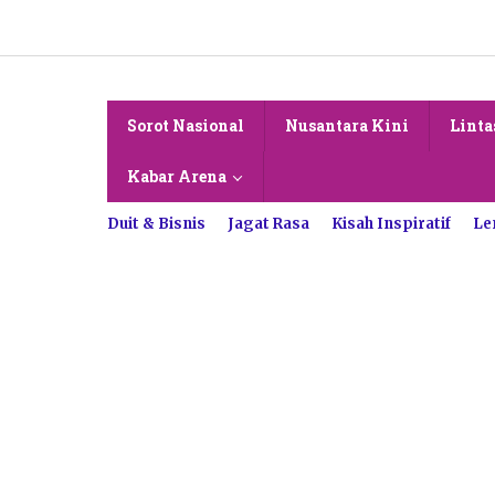
Lewati
ke
konten
Sorot Nasional
Nusantara Kini
Linta
Kabar Arena
Duit & Bisnis
Jagat Rasa
Kisah Inspiratif
Le