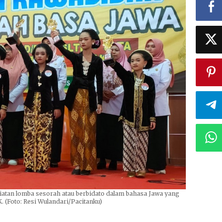
atan lomba sesorah atau berbidato dalam bahasa Jawa yang
. (Foto: Resi Wulandari/Pacitanku)