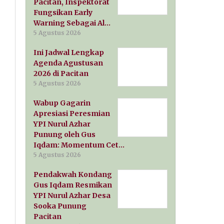
Pacitan, Inspektorat
Fungsikan Early
Warning Sebagai Al…
5 Agustus 2026
Ini Jadwal Lengkap
Agenda Agustusan
2026 di Pacitan
5 Agustus 2026
Wabup Gagarin
Apresiasi Peresmian
YPI Nurul Azhar
Punung oleh Gus
Iqdam: Momentum Cet…
5 Agustus 2026
Pendakwah Kondang
Gus Iqdam Resmikan
YPI Nurul Azhar Desa
Sooka Punung
Pacitan