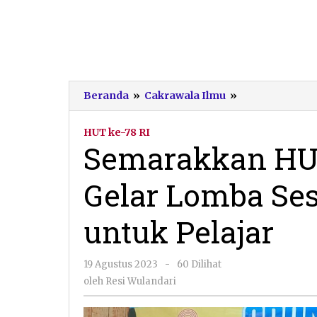
Semarakkan
Beranda
»
Cakrawala Ilmu
»
HUT
ke-
HUT ke-78 RI
78
Semarakkan HUT
RI,
Tulakan
Gelar Lomba Se
Gelar
Lomba
Sesorah
untuk Pelajar
Bahasa
Jawa
untuk
oleh
19 Agustus 2023
-
60 Dilihat
Pelajar
Resi
oleh
Resi Wulandari
Wulandari