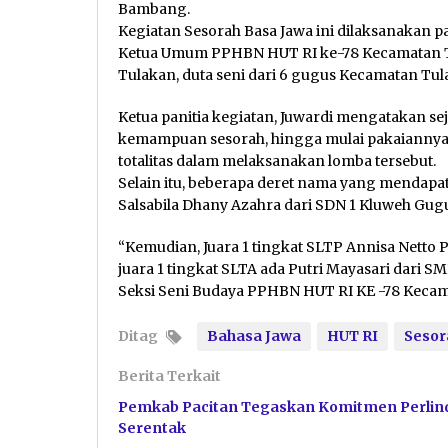
Bambang.
Kegiatan Sesorah Basa Jawa ini dilaksanakan pa
Ketua Umum PPHBN HUT RI ke-78 Kecamatan T
Tulakan, duta seni dari 6 gugus Kecamatan Tul
Ketua panitia kegiatan, Juwardi mengatakan seju
kemampuan sesorah, hingga mulai pakaiannya ju
totalitas dalam melaksanakan lomba tersebut.
Selain itu, beberapa deret nama yang mendapat
Salsabila Dhany Azahra dari SDN 1 Kluweh Gugu
“Kemudian, Juara 1 tingkat SLTP Annisa Netto P
juara 1 tingkat SLTA ada Putri Mayasari dari 
Seksi Seni Budaya PPHBN HUT RI KE -78 Kecama
Ditag
Bahasa Jawa
HUT RI
Sesor
Berita Terkait
Pemkab Pacitan Tegaskan Komitmen Perlin
Serentak