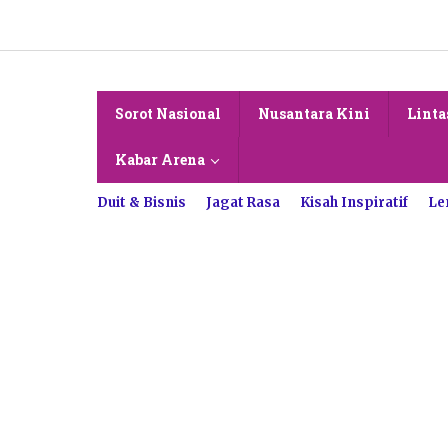
Lewati
ke
konten
Sorot Nasional
Nusantara Kini
Linta
Kabar Arena
Duit & Bisnis
Jagat Rasa
Kisah Inspiratif
Le