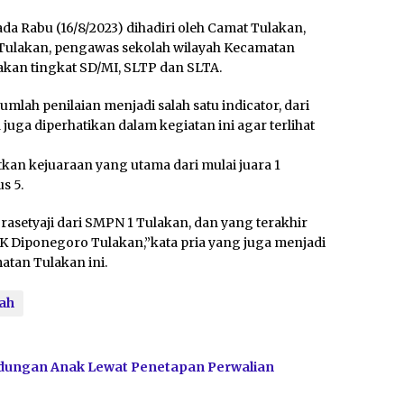
da Rabu (16/8/2023) dihadiri oleh Camat Tulakan,
ulakan, pengawas sekolah wilayah Kecamatan
akan tingkat SD/MI, SLTP dan SLTA.
mlah penilaian menjadi salah satu indicator, dari
ga diperhatikan dalam kegiatan ini agar terlihat
kan kejuaraan yang utama dari mulai juara 1
s 5.
rasetyaji dari SMPN 1 Tulakan, dan yang terakhir
SMK Diponegoro Tulakan,”kata pria yang juga menjadi
tan Tulakan ini.
ah
dungan Anak Lewat Penetapan Perwalian