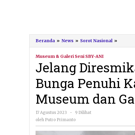
Jelang
Beranda
»
News
»
Sorot Nasional
»
Diresm
Ratusa
Museum & Galeri Seni SBY-ANI
Karang
Jelang Diresmi
Bunga
Penuhi
Bunga Penuhi 
Kawas
Depan
Museu
Museum dan Gal
dan
Galeri
Seni
oleh
17 Agustus 2023
-
9 Dilihat
SBY-
Putro
oleh
Putro Primanto
Ani
Primanto