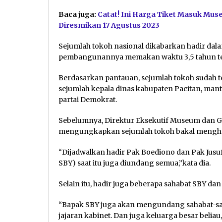
Baca juga:
Catat! Ini Harga Tiket Masuk Muse
Diresmikan 17 Agustus 2023
Sejumlah tokoh nasional dikabarkan hadir dal
pembangunannya memakan waktu 3,5 tahun te
Berdasarkan pantauan, sejumlah tokoh sudah t
sejumlah kepala dinas kabupaten Pacitan, man
partai Demokrat.
Sebelumnya, Direktur Eksekutif Museum dan Ga
mengungkapkan sejumlah tokoh bakal menghad
“Dijadwalkan hadir Pak Boediono dan Pak Jusuf K
SBY) saat itu juga diundang semua,”kata dia.
Selain itu, hadir juga beberapa sahabat SBY da
“Bapak SBY juga akan mengundang sahabat-sah
jajaran kabinet. Dan juga keluarga besar beli