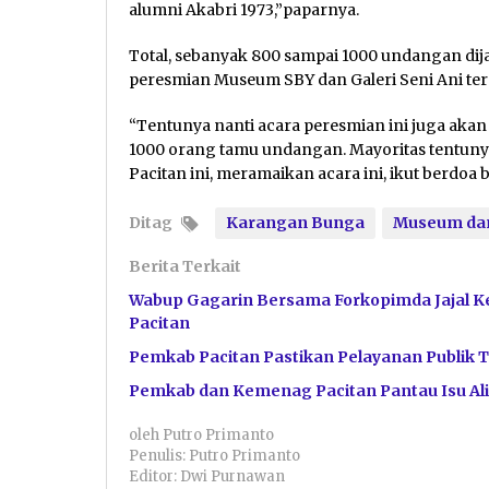
alumni Akabri 1973,”paparnya.
Total, sebanyak 800 sampai 1000 undangan d
peresmian Museum SBY dan Galeri Seni Ani ter
“Tentunya nanti acara peresmian ini juga akan 
1000 orang tamu undangan. Mayoritas tentunya 
Pacitan ini, meramaikan acara ini, ikut berdoa
Ditag
Karangan Bunga
Museum dan 
Berita Terkait
Wabup Gagarin Bersama Forkopimda Jajal 
Pacitan
Pemkab Pacitan Pastikan Pelayanan Publik 
Pemkab dan Kemenag Pacitan Pantau Isu Ali
oleh
Putro Primanto
Penulis: Putro Primanto
Editor: Dwi Purnawan