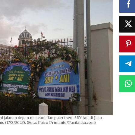
 jalanan depan museum dan galeri seni SBY-Ani di Jalur
mis (17/8/2023). (Foto: Putro Primanto/Pacitanku.com)