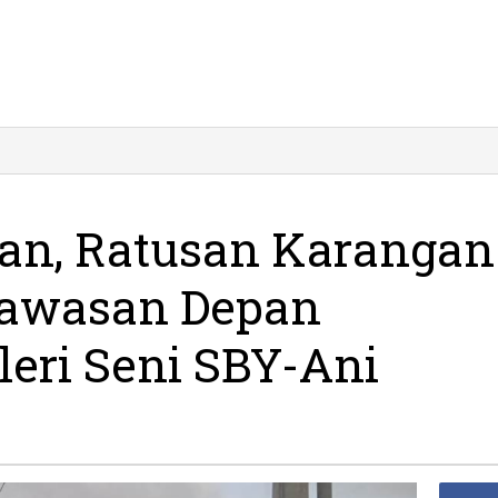
ikan,
n
an
kan, Ratusan Karangan
Kawasan Depan
an
m
eri Seni SBY-Ani