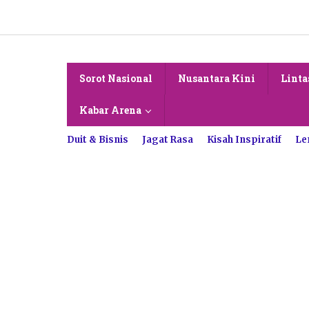
Lewati
ke
konten
Sorot Nasional
Nusantara Kini
Linta
Kabar Arena
Duit & Bisnis
Jagat Rasa
Kisah Inspiratif
Le