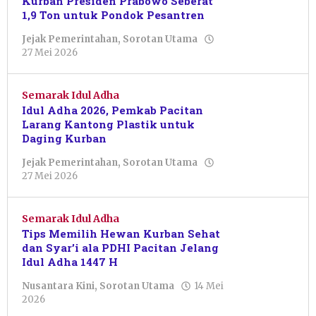
Kurban Presiden Prabowo Seberat
1,9 Ton untuk Pondok Pesantren
Jejak Pemerintahan
,
Sorotan Utama
oleh
27 Mei 2026
Pacitanku
Semarak Idul Adha
Idul Adha 2026, Pemkab Pacitan
Larang Kantong Plastik untuk
Daging Kurban
Jejak Pemerintahan
,
Sorotan Utama
oleh
27 Mei 2026
Putro
Primanto
Semarak Idul Adha
Tips Memilih Hewan Kurban Sehat
dan Syar’i ala PDHI Pacitan Jelang
Idul Adha 1447 H
Nusantara Kini
,
Sorotan Utama
14 Mei
oleh
2026
Putro