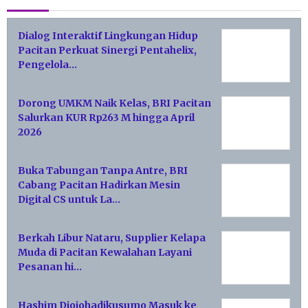
Dialog Interaktif Lingkungan Hidup
Pacitan Perkuat Sinergi Pentahelix,
Pengelola…
Dorong UMKM Naik Kelas, BRI Pacitan
Salurkan KUR Rp263 M hingga April
2026
Buka Tabungan Tanpa Antre, BRI
Cabang Pacitan Hadirkan Mesin
Digital CS untuk La…
Berkah Libur Nataru, Supplier Kelapa
Muda di Pacitan Kewalahan Layani
Pesanan hi…
Hashim Djojohadikusumo Masuk ke