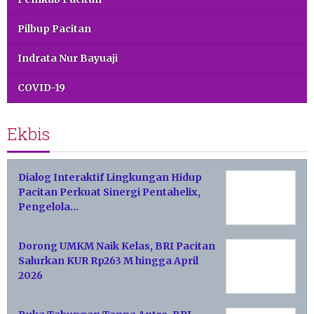
Pilbup Pacitan
Indrata Nur Bayuaji
COVID-19
Ekbis
Dialog Interaktif Lingkungan Hidup
Pacitan Perkuat Sinergi Pentahelix,
Pengelola…
Dorong UMKM Naik Kelas, BRI Pacitan
Salurkan KUR Rp263 M hingga April
2026