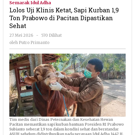
Semarak Idul Adha
Ketat,
Lolos Uji Klinis Ketat, Sapi Kurban 1,9
Sapi
Ton Prabowo di Pacitan Dipastikan
Kurban
Sehat
1,9
Ton
oleh
27 Mei 2026
-
570 Dilihat
Prabowo
Putro
oleh
Putro Primanto
di
Primanto
Pacitan
Dipastikan
Sehat
Tim medis dari Dinas Peternakan dan Kesehatan Hewan
Pacitan memastikan sapi kurban bantuan Presiden RI Prabowo
Subianto seberat 1,9 ton dalam kondisi sehat dan berstandar
ASUH sebelum didistribusikan pada perayaan Idul Adha 1447 H.