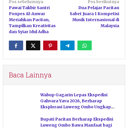
Navigasi
Pos sebelumnya
Pos berikutnya
Pawai Takbir Santri
Dua Pelajar Pacitan
pos
Ponpes Al-Anwar
Sabet Juara 1 Kompetisi
Meriahkan Pacitan,
Musik Internasional di
Tampilkan Kreativitas
Malaysia
dan Syiar Idul Adha
Baca Lainnya
Wabup Gagarin Lepas Ekspedisi
Gahvara Yava 2026, Berharap
Eksplorasi Luweng Ombo Ungkap
Kekayaan Karst Pacitan
Bupati Pacitan Berharap Ekspedisi
Luweng Ombo Bawa Manfaat bagi