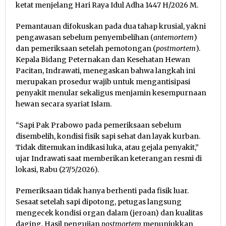
ketat menjelang Hari Raya Idul Adha 1447 H/2026 M.
Pemantauan difokuskan pada dua tahap krusial, yakni
pengawasan sebelum penyembelihan (
antemortem
)
dan pemeriksaan setelah pemotongan (
postmortem
).
Kepala Bidang Peternakan dan Kesehatan Hewan
Pacitan, Indrawati, menegaskan bahwa langkah ini
merupakan prosedur wajib untuk mengantisipasi
penyakit menular sekaligus menjamin kesempurnaan
hewan secara syariat Islam.
“Sapi Pak Prabowo pada pemeriksaan sebelum
disembelih, kondisi fisik sapi sehat dan layak kurban.
Tidak ditemukan indikasi luka, atau gejala penyakit,”
ujar Indrawati saat memberikan keterangan resmi di
lokasi, Rabu (27/5/2026).
Pemeriksaan tidak hanya berhenti pada fisik luar.
Sesaat setelah sapi dipotong, petugas langsung
mengecek kondisi organ dalam (jeroan) dan kualitas
daging. Hasil pengujian
postmortem
menunjukkan