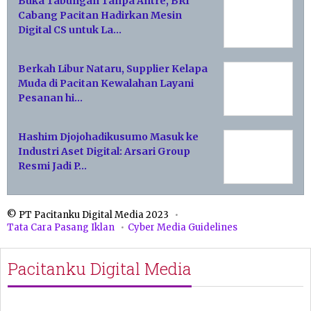
Buka Tabungan Tanpa Antre, BRI
Cabang Pacitan Hadirkan Mesin
Digital CS untuk La…
Berkah Libur Nataru, Supplier Kelapa
Muda di Pacitan Kewalahan Layani
Pesanan hi…
Hashim Djojohadikusumo Masuk ke
Industri Aset Digital: Arsari Group
Resmi Jadi P…
© PT Pacitanku Digital Media 2023
Tata Cara Pasang Iklan
Cyber Media Guidelines
Pacitanku Digital Media