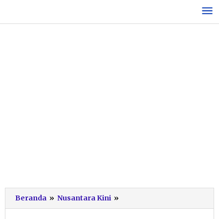
Lewati
ke
konten
Lolos
Beranda
»
Nusantara Kini
»
Uji
Klinis