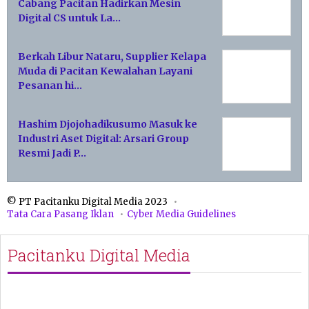
Cabang Pacitan Hadirkan Mesin
Digital CS untuk La…
Berkah Libur Nataru, Supplier Kelapa
Muda di Pacitan Kewalahan Layani
Pesanan hi…
Hashim Djojohadikusumo Masuk ke
Industri Aset Digital: Arsari Group
Resmi Jadi P…
© PT Pacitanku Digital Media 2023
Tata Cara Pasang Iklan
Cyber Media Guidelines
Pacitanku Digital Media