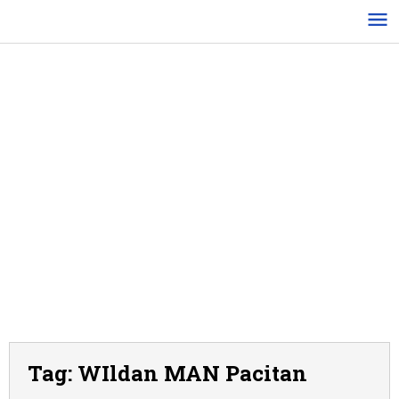
Lewati
ke
konten
Tag:
WIldan MAN Pacitan