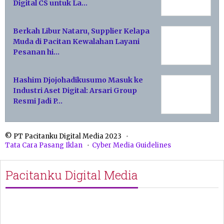
Digital CS untuk La…
Berkah Libur Nataru, Supplier Kelapa
Muda di Pacitan Kewalahan Layani
Pesanan hi…
Hashim Djojohadikusumo Masuk ke
Industri Aset Digital: Arsari Group
Resmi Jadi P…
© PT Pacitanku Digital Media 2023
Tata Cara Pasang Iklan
Cyber Media Guidelines
Pacitanku Digital Media