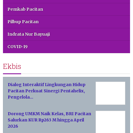
Pemkab Pacitan
Pilbup Pacitan
Indrata Nur Bayuaji
COVID-19
Ekbis
Dialog Interaktif Lingkungan Hidup
Pacitan Perkuat Sinergi Pentahelix,
Pengelola…
Dorong UMKM Naik Kelas, BRI Pacitan
Salurkan KUR Rp263 M hingga April
2026