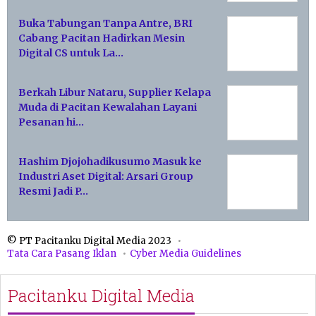
Buka Tabungan Tanpa Antre, BRI
Cabang Pacitan Hadirkan Mesin
Digital CS untuk La…
Berkah Libur Nataru, Supplier Kelapa
Muda di Pacitan Kewalahan Layani
Pesanan hi…
Hashim Djojohadikusumo Masuk ke
Industri Aset Digital: Arsari Group
Resmi Jadi P…
© PT Pacitanku Digital Media 2023
Tata Cara Pasang Iklan
Cyber Media Guidelines
Pacitanku Digital Media