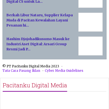
Digital CS untuk La…
Berkah Libur Nataru, Supplier Kelapa
Muda di Pacitan Kewalahan Layani
Pesanan hi…
Hashim Djojohadikusumo Masuk ke
Industri Aset Digital: Arsari Group
Resmi Jadi P…
© PT Pacitanku Digital Media 2023
Tata Cara Pasang Iklan
Cyber Media Guidelines
Pacitanku Digital Media