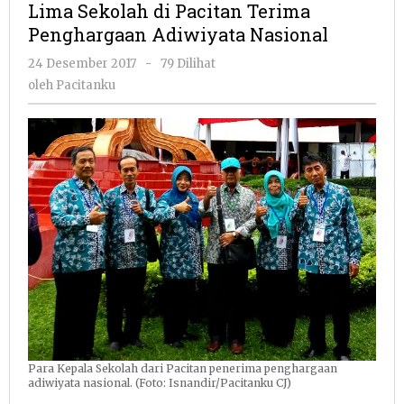
Lima Sekolah di Pacitan Terima
Pacitan
Penghargaan Adiwiyata Nasional
Terima
Penghargaan
oleh
24 Desember 2017
-
79 Dilihat
Adiwiyata
Pacitanku
oleh
Pacitanku
Nasional
Para Kepala Sekolah dari Pacitan penerima penghargaan
adiwiyata nasional. (Foto: Isnandir/Pacitanku CJ)