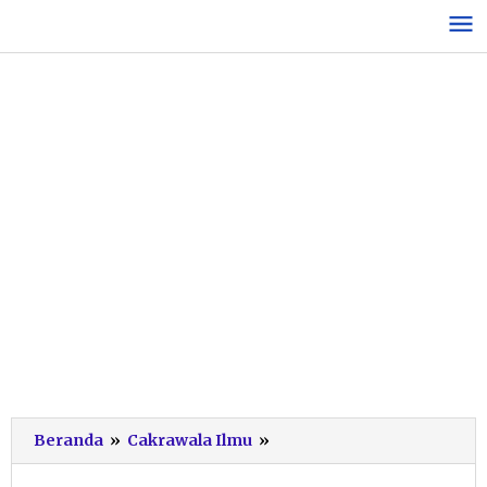
Lewati
ke
konten
Lima
Beranda
»
Cakrawala Ilmu
»
Sekolah
di