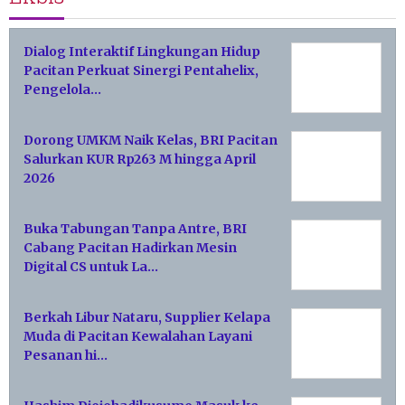
Dialog Interaktif Lingkungan Hidup
Pacitan Perkuat Sinergi Pentahelix,
Pengelola…
Dorong UMKM Naik Kelas, BRI Pacitan
Salurkan KUR Rp263 M hingga April
2026
Buka Tabungan Tanpa Antre, BRI
Cabang Pacitan Hadirkan Mesin
Digital CS untuk La…
Berkah Libur Nataru, Supplier Kelapa
Muda di Pacitan Kewalahan Layani
Pesanan hi…