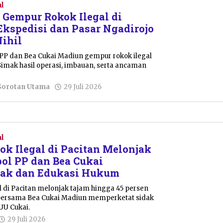
l
Gempur Rokok Ilegal di
 Ekspedisi dan Pasar Ngadirojo
Nihil
PP dan Bea Cukai Madiun gempur rokok ilegal
 Simak hasil operasi, imbauan, serta ancaman
oleh
Sorotan Utama
29 Juli 2026
Julian
Tondo
l
ok Ilegal di Pacitan Melonjak
pol PP dan Bea Cukai
dak dan Edukasi Hukum
l di Pacitan melonjak tajam hingga 45 persen
 bersama Bea Cukai Madiun memperketat sidak
 UU Cukai.
oleh
29 Juli 2026