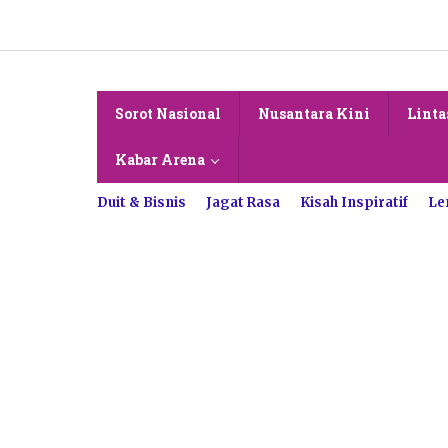
Lewati
ke
konten
Sorot Nasional
Nusantara Kini
Linta
Kabar Arena
Duit & Bisnis
Jagat Rasa
Kisah Inspiratif
Le