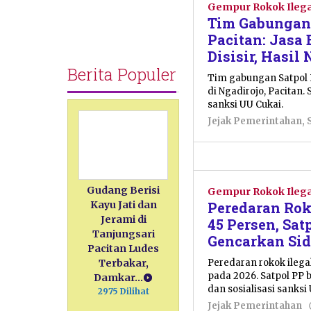
Gempur Rokok Ilega
Tim Gabungan 
Pacitan: Jasa
Disisir, Hasil 
Berita Populer
Tim gabungan Satpol 
di Ngadirojo, Pacitan.
sanksi UU Cukai.
Jejak Pemerintahan
,
Gudang Berisi
Gempur Rokok Ilega
Peredaran Rok
Kayu Jati dan
Jerami di
45 Persen, Sat
Tanjungsari
Gencarkan Si
Pacitan Ludes
Peredaran rokok ilega
Terbakar,
pada 2026. Satpol PP
Damkar…
dan sosialisasi sanksi
2975 Dilihat
Jejak Pemerintahan