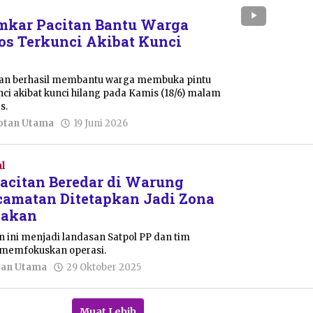
mkar Pacitan Bantu Warga
s Terkunci Akibat Kunci
tan berhasil membantu warga membuka pintu
ci akibat kunci hilang pada Kamis (18/6) malam
s.
oleh
otan Utama
19 Juni 2026
Pacitanku
l
Pacitan Beredar di Warung
ecamatan Ditetapkan Jadi Zona
dakan
an ini menjadi landasan Satpol PP dan tim
 memfokuskan operasi.
oleh
tan Utama
29 Oktober 2025
Nur
Azizah
Muat Lebih