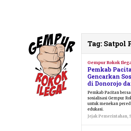
Tag:
Satpol 
Gempur Rokok Ilega
Pemkab Pacit
Gencarkan Sos
di Donorojo d
Pemkab Pacitan bers
sosialisasi Gempur R
untuk menekan pereda
edukasi.
Jejak Pemerintahan
,