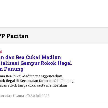
PP Pacitan
l
an dan Bea Cukai Madiun
ialisasi Gempur Rokok Ilegal
an Punung
ama Bea Cukai Madiun menggencarkan
okok Ilegal di Kecamatan Donorojo dan Punung
ran rokok tanpa cukai serta memberikan
oleh
Sorotan Utama
30 Juli 2026
Julian
Tondo