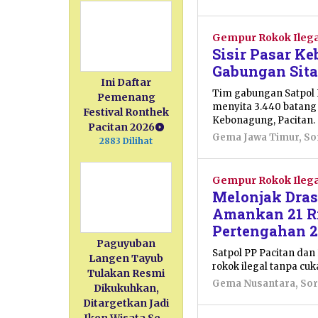
Gempur Rokok Ilega
Sisir Pasar K
Gabungan Sita
Ini Daftar
Tim gabungan Satpol P
Pemenang
menyita 3.440 batang 
Festival Ronthek
Kebonagung, Pacitan.
Pacitan 2026
Gema Jawa Timur
,
So
2883 Dilihat
Gempur Rokok Ilega
Melonjak Drast
Amankan 21 Ri
Pertengahan 
Paguyuban
Satpol PP Pacitan dan
Langen Tayub
rokok ilegal tanpa cuk
Tulakan Resmi
Gema Nusantara
,
Sor
Dikukuhkan,
Ditargetkan Jadi