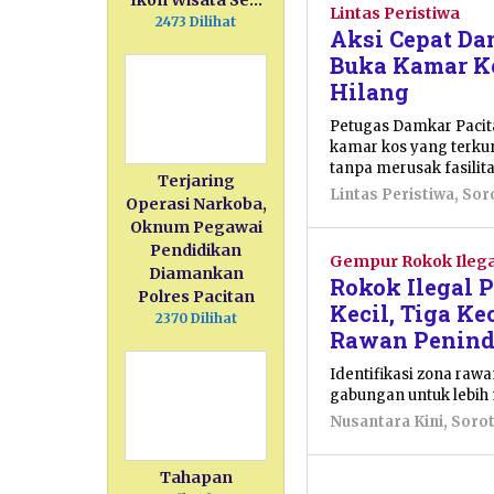
Ikon Wisata Se…
Lintas Peristiwa
2473 Dilihat
Aksi Cepat Da
Buka Kamar Ko
Hilang
Petugas Damkar Paci
kamar kos yang terkun
tanpa merusak fasilita
Terjaring
Lintas Peristiwa
,
Sor
Operasi Narkoba,
Oknum Pegawai
Pendidikan
Gempur Rokok Ilega
Diamankan
Rokok Ilegal 
Polres Pacitan
Kecil, Tiga K
2370 Dilihat
Rawan Penin
Identifikasi zona raw
gabungan untuk lebih
Nusantara Kini
,
Soro
Tahapan