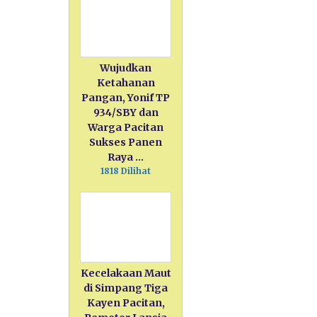
Wujudkan
Ketahanan
Pangan, Yonif TP
934/SBY dan
Warga Pacitan
Sukses Panen
Raya …
1818 Dilihat
Kecelakaan Maut
di Simpang Tiga
Kayen Pacitan,