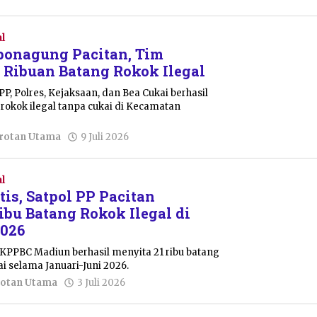
Julian
Tondo
l
ebonagung Pacitan, Tim
 Ribuan Batang Rokok Ilegal
P, Polres, Kejaksaan, dan Bea Cukai berhasil
rokok ilegal tanpa cukai di Kecamatan
oleh
rotan Utama
9 Juli 2026
Julian
Tondo
l
is, Satpol PP Pacitan
bu Batang Rokok Ilegal di
2026
 KPPBC Madiun berhasil menyita 21 ribu batang
ai selama Januari-Juni 2026.
oleh
otan Utama
3 Juli 2026
Julian
Tondo