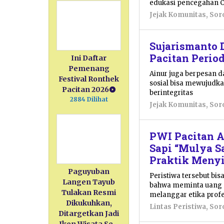
edukasi pencegahan C
Jejak Komunitas
,
Sor
Sujarismanto 
Pacitan Perio
Ini Daftar
Pemenang
Ainur juga berpesan d
Festival Ronthek
sosial bisa mewujudka
Pacitan 2026
berintegritas
2884 Dilihat
Jejak Komunitas
,
Sor
PWI Pacitan A
Sapi “Mulya 
Praktik Men
Paguyuban
Peristiwa tersebut bi
Langen Tayub
bahwa meminta uang 
Tulakan Resmi
melanggar etika profes
Dikukuhkan,
Lintas Peristiwa
,
Sor
Ditargetkan Jadi