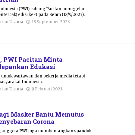
ndonesia (PWI) cabang Pacitan menggelar
fercab) edisi ke-3 pada Senin (18/9/2023).
oleh
otan Utama
18 September 2023
Putro
Primanto
, PWI Pacitan Minta
epankan Edukasi
 untuk wartawan dan pekerja media tetapi
masyarakat Indonesia.
oleh
otan Utama
9 Februari 2021
Pacitanku
Bagi Masker Bantu Memutus
enyebaran Corona
r, anggota PWI juga membentangkan spanduk