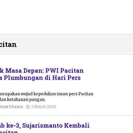
citan
k Masa Depan: PWI Pacitan
sa Plumbungan di Hari Pers
merupakan wujud kepedulian insan pers Pacitan
dan ketahanan pangan.
oleh
otan Utama
1 Maret 2025
Putro
Primanto
ab ke-3, Sujarismanto Kembali
acitan