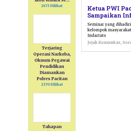
Ikon Wisata Se…
2473 Dilihat
Ketua PWI Pac
Sampaikan Inf
Seminar yang dihadir
kelompok masyarakat i
Indartato
Jejak Komunitas
,
Sor
Terjaring
Operasi Narkoba,
Oknum Pegawai
Pendidikan
Diamankan
Polres Pacitan
2370 Dilihat
Tahapan