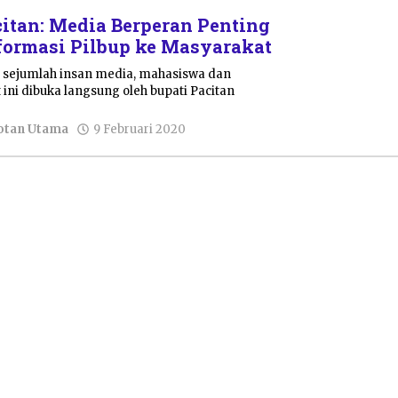
itan: Media Berperan Penting
ormasi Pilbup ke Masyarakat
i sejumlah insan media, mahasiswa dan
ni dibuka langsung oleh bupati Pacitan
oleh
otan Utama
9 Februari 2020
Pacitanku