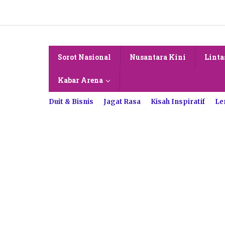
Lewati
ke
konten
Sorot Nasional
Nusantara Kini
Linta
Kabar Arena
Duit & Bisnis
Jagat Rasa
Kisah Inspiratif
Le