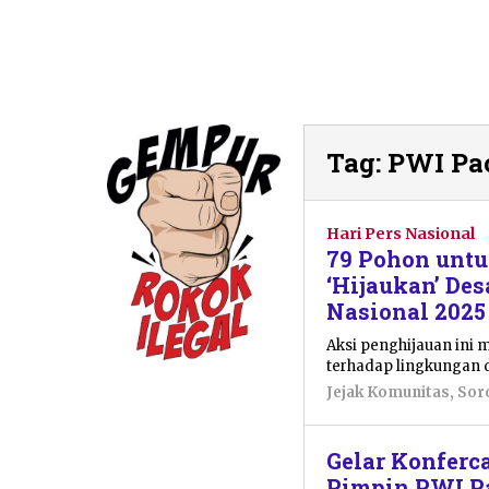
Tag:
PWI Pa
Hari Pers Nasional
79 Pohon untu
‘Hijaukan’ De
Nasional 2025
Aksi penghijauan ini 
terhadap lingkungan 
Jejak Komunitas
,
Sor
Gelar Konferc
Pimpin PWI P