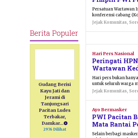
Persatuan Wartawan I
konferensi cabang (Kon
Jejak Komunitas
,
Sor
Berita Populer
Hari Pers Nasional
Peringati HPN
Wartawan Ked
Hari pers bukan hanya
untuk seluruh warga 
Gudang Berisi
Kayu Jati dan
Jejak Komunitas
,
Sor
Jerami di
Tanjungsari
Ayo Bermasker
Pacitan Ludes
PWI Pacitan 
Terbakar,
Mata Rantai P
Damkar…
2976 Dilihat
Selain berbagi maske