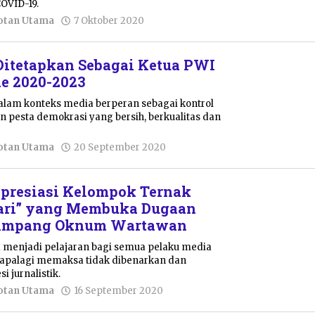
OVID-19.
oleh
otan Utama
7 Oktober 2020
Pacitanku
Ditetapkan Sebagai Ketua PWI
de 2020-2023
alam konteks media berperan sebagai kontrol
n pesta demokrasi yang bersih, berkualitas dan
oleh
otan Utama
20 September 2020
Pacitanku
presiasi Kelompok Ternak
Sari” yang Membuka Dugaan
yimpang Oknum Wartawan
sa menjadi pelajaran bagi semua pelaku media
apalagi memaksa tidak dibenarkan dan
i jurnalistik.
oleh
otan Utama
16 September 2020
Pacitanku