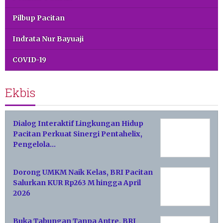
Pilbup Pacitan
Indrata Nur Bayuaji
COVID-19
Ekbis
Dialog Interaktif Lingkungan Hidup
Pacitan Perkuat Sinergi Pentahelix,
Pengelola…
Dorong UMKM Naik Kelas, BRI Pacitan
Salurkan KUR Rp263 M hingga April
2026
Buka Tabungan Tanpa Antre, BRI