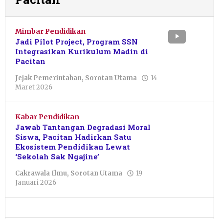
Mimbar Pendidikan
Jadi Pilot Project, Program SSN
Integrasikan Kurikulum Madin di
Pacitan
Jejak Pemerintahan
,
Sorotan Utama
14
oleh
Maret 2026
Sulthan
Shalahuddin
Kabar Pendidikan
Jawab Tantangan Degradasi Moral
Siswa, Pacitan Hadirkan Satu
Ekosistem Pendidikan Lewat
‘Sekolah Sak Ngajine’
Cakrawala Ilmu
,
Sorotan Utama
19
oleh
Januari 2026
Febriani
Cahyaningtias