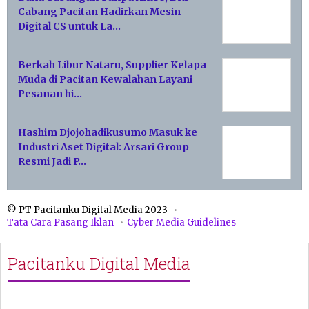
Cabang Pacitan Hadirkan Mesin
Digital CS untuk La…
Berkah Libur Nataru, Supplier Kelapa
Muda di Pacitan Kewalahan Layani
Pesanan hi…
Hashim Djojohadikusumo Masuk ke
Industri Aset Digital: Arsari Group
Resmi Jadi P…
© PT Pacitanku Digital Media 2023
Tata Cara Pasang Iklan
Cyber Media Guidelines
Pacitanku Digital Media