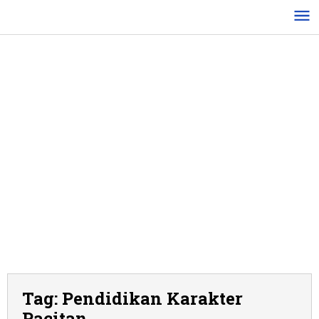
Lewati
ke
konten
Tag:
Pendidikan Karakter
Pacitan