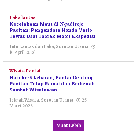
Febriani
Cahyaningtias
Laka lantas
Kecelakaan Maut di Ngadirojo
Pacitan: Pengendara Honda Vario
Tewas Usai Tabrak Mobil Ekspedisi
Info Lantas dan Laka
,
Sorotan Utama
oleh
10 April 2026
Sudarsono
Sudar
Wisata Pantai
Hari ke-5 Lebaran, Pantai Genting
Pacitan Tetap Ramai dan Berbenah
Sambut Wisatawan
Jelajah Wisata
,
Sorotan Utama
25
oleh
Maret 2026
Nur
Azizah
Muat Lebih