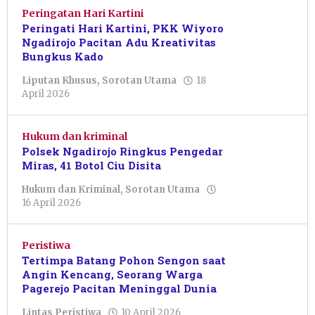
Peringatan Hari Kartini
Peringati Hari Kartini, PKK Wiyoro
Ngadirojo Pacitan Adu Kreativitas
Bungkus Kado
Liputan Khusus
,
Sorotan Utama
18
oleh
April 2026
Nur
Azizah
Hukum dan kriminal
Polsek Ngadirojo Ringkus Pengedar
Miras, 41 Botol Ciu Disita
Hukum dan Kriminal
,
Sorotan Utama
oleh
16 April 2026
Putro
Primanto
Peristiwa
Tertimpa Batang Pohon Sengon saat
Angin Kencang, Seorang Warga
Pagerejo Pacitan Meninggal Dunia
oleh
Lintas Peristiwa
10 April 2026