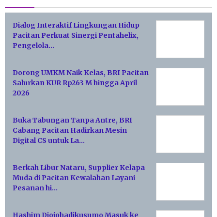
Dialog Interaktif Lingkungan Hidup
Pacitan Perkuat Sinergi Pentahelix,
Pengelola…
Dorong UMKM Naik Kelas, BRI Pacitan
Salurkan KUR Rp263 M hingga April
2026
Buka Tabungan Tanpa Antre, BRI
Cabang Pacitan Hadirkan Mesin
Digital CS untuk La…
Berkah Libur Nataru, Supplier Kelapa
Muda di Pacitan Kewalahan Layani
Pesanan hi…
Hashim Djojohadikusumo Masuk ke