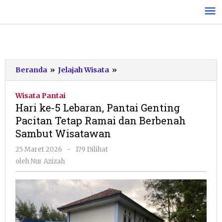
Lewati
ke
konten
Hari
Beranda
»
Jelajah Wisata
»
ke-
5
Wisata Pantai
Lebaran,
Hari ke-5 Lebaran, Pantai Genting
Pantai
Pacitan Tetap Ramai dan Berbenah
Genting
Sambut Wisatawan
Pacitan
Tetap
oleh
25 Maret 2026
-
179 Dilihat
Ramai
Nur
oleh
Nur Azizah
dan
Azizah
Berbenah
Sambut
Wisatawan