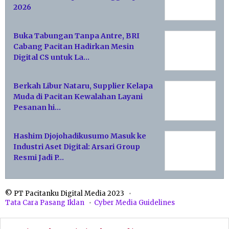
2026
Buka Tabungan Tanpa Antre, BRI
Cabang Pacitan Hadirkan Mesin
Digital CS untuk La…
Berkah Libur Nataru, Supplier Kelapa
Muda di Pacitan Kewalahan Layani
Pesanan hi…
Hashim Djojohadikusumo Masuk ke
Industri Aset Digital: Arsari Group
Resmi Jadi P…
© PT Pacitanku Digital Media 2023
Tata Cara Pasang Iklan
Cyber Media Guidelines