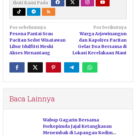
Ikuti Kami Pada
Navigasi
Pos sebelumnya
Pos berikutnya
Pesona Pantai Srau
Warga Arjowinangun
pos
Pacitan Sedot Wisatawan
dan Kapolres Pacitan
Libur Idulfitri Meski
Gelar Doa Bersama di
Akses Menantang
Lokasi Kecelakaan Maut
Baca Lainnya
Wabup Gagarin Bersama
Forkopimda Jajal Ketangkasan
Menembak di Lapangan Kodim