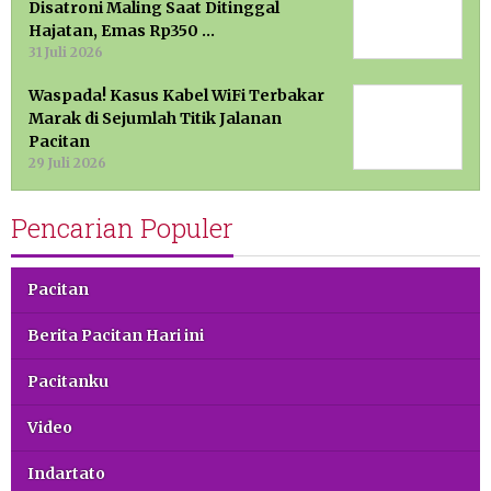
Disatroni Maling Saat Ditinggal
Hajatan, Emas Rp350 …
31 Juli 2026
Waspada! Kasus Kabel WiFi Terbakar
Marak di Sejumlah Titik Jalanan
Pacitan
29 Juli 2026
Pencarian Populer
Pacitan
Berita Pacitan Hari ini
Pacitanku
Video
Indartato