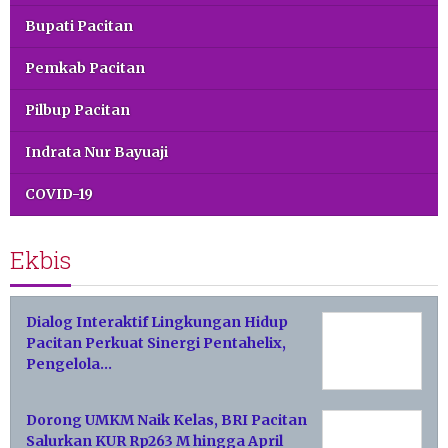
Bupati Pacitan
Pemkab Pacitan
Pilbup Pacitan
Indrata Nur Bayuaji
COVID-19
Ekbis
Dialog Interaktif Lingkungan Hidup
Pacitan Perkuat Sinergi Pentahelix,
Pengelola…
Dorong UMKM Naik Kelas, BRI Pacitan
Salurkan KUR Rp263 M hingga April