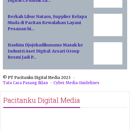
Digital CS untuk La…
Berkah Libur Nataru, Supplier Kelapa
Muda di Pacitan Kewalahan Layani
Pesanan hi…
Hashim Djojohadikusumo Masuk ke
Industri Aset Digital: Arsari Group
Resmi Jadi P…
© PT Pacitanku Digital Media 2023
Tata Cara Pasang Iklan
Cyber Media Guidelines
Pacitanku Digital Media