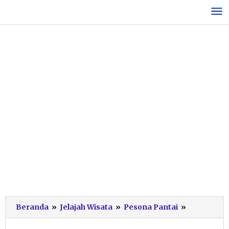
Lewati
ke
konten
Menemuk
Beranda
»
Jelajah Wisata
»
Pesona Pantai
»
Ketenang
di