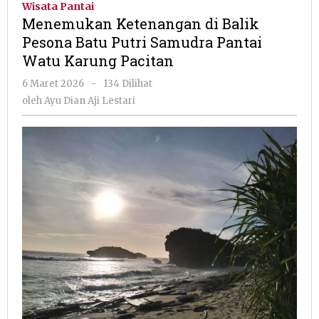
Wisata Pantai
Balik
Menemukan Ketenangan di Balik
Pesona
Pesona Batu Putri Samudra Pantai
Batu
Watu Karung Pacitan
Putri
Samudra
oleh
6 Maret 2026
-
134 Dilihat
Pantai
Ayu
oleh
Ayu Dian Aji Lestari
Watu
Dian
Karung
Aji
Pacitan
Lestari