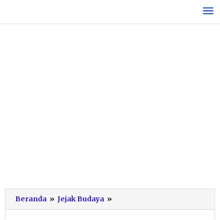
Lewati
ke
konten
Tradisi
Beranda
»
Jejak Budaya
»
Longkangan
di