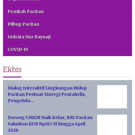
Pemkab Pacitan
Pilbup Pacitan
Indrata Nur Bayuaji
COVID-19
Ekbis
Dialog Interaktif Lingkungan Hidup
Pacitan Perkuat Sinergi Pentahelix,
Pengelola…
Dorong UMKM Naik Kelas, BRI Pacitan
Salurkan KUR Rp263 M hingga April
2026