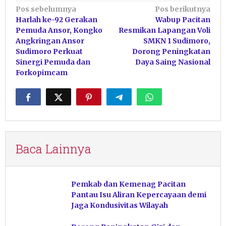
Navigasi
Pos sebelumnya
Pos berikutnya
Harlah ke-92 Gerakan
Wabup Pacitan
pos
Pemuda Ansor, Kongko
Resmikan Lapangan Voli
Angkringan Ansor
SMKN 1 Sudimoro,
Sudimoro Perkuat
Dorong Peningkatan
Sinergi Pemuda dan
Daya Saing Nasional
Forkopimcam
Baca Lainnya
Pemkab dan Kemenag Pacitan
Pantau Isu Aliran Kepercayaan demi
Jaga Kondusivitas Wilayah