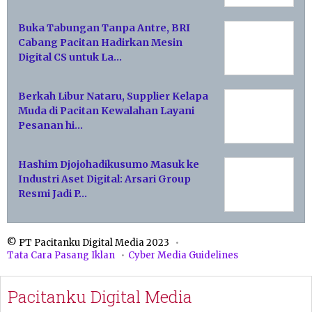
Buka Tabungan Tanpa Antre, BRI
Cabang Pacitan Hadirkan Mesin
Digital CS untuk La…
Berkah Libur Nataru, Supplier Kelapa
Muda di Pacitan Kewalahan Layani
Pesanan hi…
Hashim Djojohadikusumo Masuk ke
Industri Aset Digital: Arsari Group
Resmi Jadi P…
© PT Pacitanku Digital Media 2023
Tata Cara Pasang Iklan
Cyber Media Guidelines
Pacitanku Digital Media