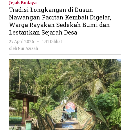
Jejak Budaya
Dusun
Tradisi Longkangan di Dusun
Nawangan
Nawangan Pacitan Kembali Digelar,
Pacitan
Warga Rayakan Sedekah Bumi dan
Kembali
Digelar,
Lestarikan Sejarah Desa
Warga
oleh
25 April 2026
-
1511 Dilihat
Rayakan
Nur
Sedekah
oleh
Nur Azizah
Azizah
Bumi
dan
Lestarikan
Sejarah
Desa