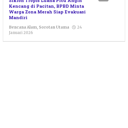
Siklon Tropis Luana Picu Angin
Kencang di Pacitan, BPBD Minta
Warga Zona Merah Siap Evakuasi
Mandiri
Bencana Alam
,
Sorotan Utama
24
oleh
Januari 2026
Febriani
Cahyaningtias