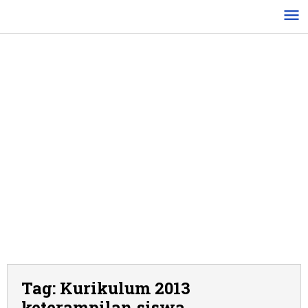
Lewati
ke
konten
Tag:
Kurikulum 2013
keterampilan siswa