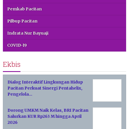
Pemkab Pacitan
Pilbup Pacitan
Indrata Nur Bayuaji
COVID-19
Ekbis
Dialog Interaktif Lingkungan Hidup
Pacitan Perkuat Sinergi Pentahelix,
Pengelola…
Dorong UMKM Naik Kelas, BRI Pacitan
Salurkan KUR Rp263 M hingga April
2026