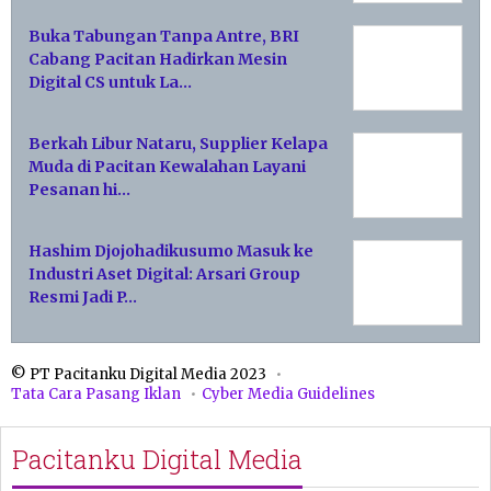
Buka Tabungan Tanpa Antre, BRI
Cabang Pacitan Hadirkan Mesin
Digital CS untuk La…
Berkah Libur Nataru, Supplier Kelapa
Muda di Pacitan Kewalahan Layani
Pesanan hi…
Hashim Djojohadikusumo Masuk ke
Industri Aset Digital: Arsari Group
Resmi Jadi P…
© PT Pacitanku Digital Media 2023
Tata Cara Pasang Iklan
Cyber Media Guidelines
Pacitanku Digital Media