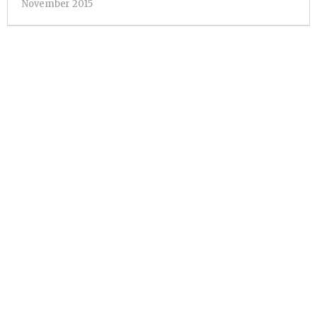
oleh
November 2015
Pacitanku