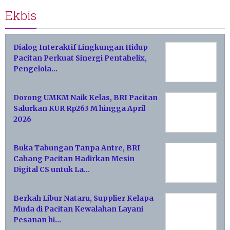
Ekbis
Dialog Interaktif Lingkungan Hidup
Pacitan Perkuat Sinergi Pentahelix,
Pengelola…
Dorong UMKM Naik Kelas, BRI Pacitan
Salurkan KUR Rp263 M hingga April
2026
Buka Tabungan Tanpa Antre, BRI
Cabang Pacitan Hadirkan Mesin
Digital CS untuk La…
Berkah Libur Nataru, Supplier Kelapa
Muda di Pacitan Kewalahan Layani
Pesanan hi…