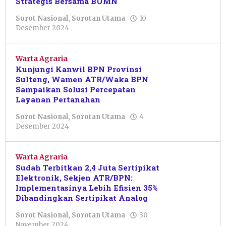
Strategis Bersama BUMN
Sorot Nasional
,
Sorotan Utama
10
oleh
Desember 2024
Sulthan
Shalahuddin
Warta Agraria
Kunjungi Kanwil BPN Provinsi
Sulteng, Wamen ATR/Waka BPN
Sampaikan Solusi Percepatan
Layanan Pertanahan
Sorot Nasional
,
Sorotan Utama
4
oleh
Desember 2024
Pacitanku
Warta Agraria
Sudah Terbitkan 2,4 Juta Sertipikat
Elektronik, Sekjen ATR/BPN:
Implementasinya Lebih Efisien 35%
Dibandingkan Sertipikat Analog
Sorot Nasional
,
Sorotan Utama
30
oleh
November 2024