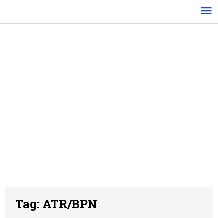
Lewati
ke
konten
Tag:
ATR/BPN