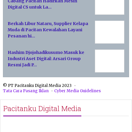
Cabang Pacitan Hadirkan Mesin
Digital CS untuk La…
Berkah Libur Nataru, Supplier Kelapa
Muda di Pacitan Kewalahan Layani
Pesanan hi…
Hashim Djojohadikusumo Masuk ke
Industri Aset Digital: Arsari Group
Resmi Jadi P…
© PT Pacitanku Digital Media 2023
Tata Cara Pasang Iklan
Cyber Media Guidelines
Pacitanku Digital Media