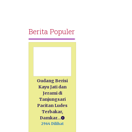
Berita Populer
Gudang Berisi
Kayu Jati dan
Jerami di
Tanjungsari
Pacitan Ludes
Terbakar,
Damkar…
2964 Dilihat