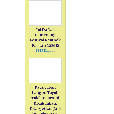
Ini Daftar
Pemenang
Festival Ronthek
Pacitan 2026
2883 Dilihat
Paguyuban
Langen Tayub
Tulakan Resmi
Dikukuhkan,
Ditargetkan Jadi