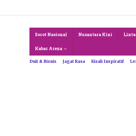
Lewati
ke
konten
Sorot Nasional
Nusantara Kini
Linta
Kabar Arena
Duit & Bisnis
Jagat Rasa
Kisah Inspiratif
Le