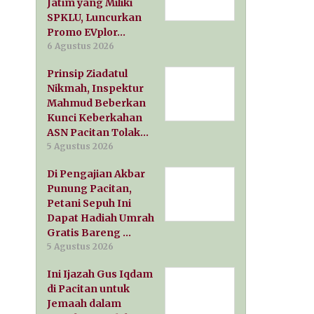
Jatim yang Miliki
SPKLU, Luncurkan
Promo EVplor…
6 Agustus 2026
Prinsip Ziadatul
Nikmah, Inspektur
Mahmud Beberkan
Kunci Keberkahan
ASN Pacitan Tolak…
5 Agustus 2026
Di Pengajian Akbar
Punung Pacitan,
Petani Sepuh Ini
Dapat Hadiah Umrah
Gratis Bareng …
5 Agustus 2026
Ini Ijazah Gus Iqdam
di Pacitan untuk
Jemaah dalam