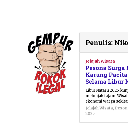
Penulis:
Nik
Jelajah Wisata
Pesona Surga 
Karung Pacita
Selama Libur 
Libur Nataru 2025, ku
melonjak tajam. Wisat
ekonomi warga sekitar
Jelajah Wisata
,
Peson
oleh
2025
Niken
Nitisari