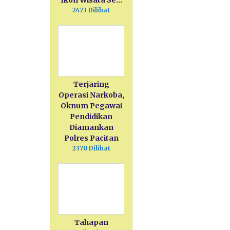
Ikon Wisata Se…
2473 Dilihat
Terjaring
Operasi Narkoba,
Oknum Pegawai
Pendidikan
Diamankan
Polres Pacitan
2370 Dilihat
Tahapan