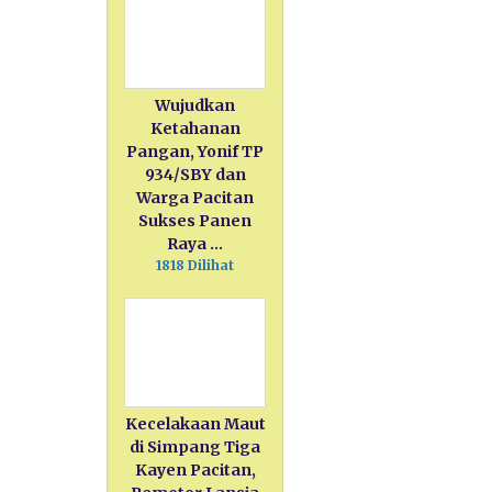
Wujudkan
Ketahanan
Pangan, Yonif TP
934/SBY dan
Warga Pacitan
Sukses Panen
Raya …
1818 Dilihat
Kecelakaan Maut
di Simpang Tiga
Kayen Pacitan,