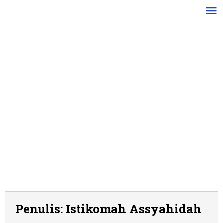
Lewati
ke
konten
Penulis:
Istikomah Assyahidah