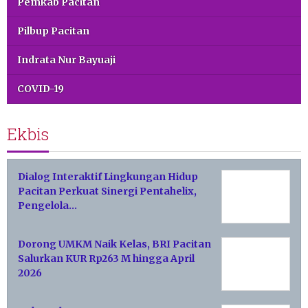
Pemkab Pacitan
Pilbup Pacitan
Indrata Nur Bayuaji
COVID-19
Ekbis
Dialog Interaktif Lingkungan Hidup
Pacitan Perkuat Sinergi Pentahelix,
Pengelola…
Dorong UMKM Naik Kelas, BRI Pacitan
Salurkan KUR Rp263 M hingga April
2026