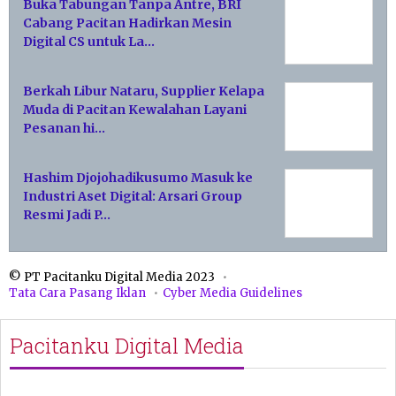
Buka Tabungan Tanpa Antre, BRI
Cabang Pacitan Hadirkan Mesin
Digital CS untuk La…
Berkah Libur Nataru, Supplier Kelapa
Muda di Pacitan Kewalahan Layani
Pesanan hi…
Hashim Djojohadikusumo Masuk ke
Industri Aset Digital: Arsari Group
Resmi Jadi P…
© PT Pacitanku Digital Media 2023
Tata Cara Pasang Iklan
Cyber Media Guidelines
Pacitanku Digital Media