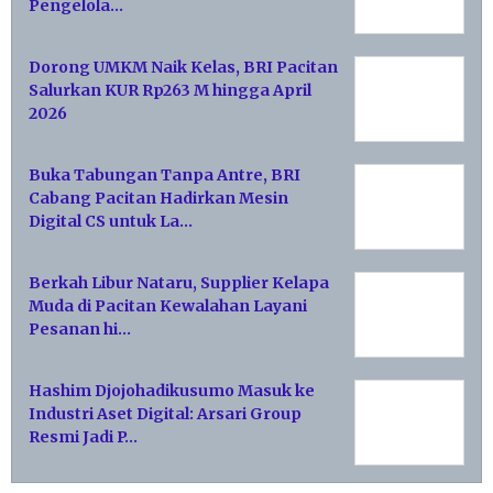
Pengelola…
Dorong UMKM Naik Kelas, BRI Pacitan
Salurkan KUR Rp263 M hingga April
2026
Buka Tabungan Tanpa Antre, BRI
Cabang Pacitan Hadirkan Mesin
Digital CS untuk La…
Berkah Libur Nataru, Supplier Kelapa
Muda di Pacitan Kewalahan Layani
Pesanan hi…
Hashim Djojohadikusumo Masuk ke
Industri Aset Digital: Arsari Group
Resmi Jadi P…