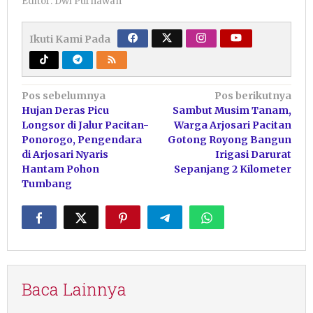
Editor: Dwi Purnawan
Ikuti Kami Pada
Navigasi
Pos sebelumnya
Pos berikutnya
Hujan Deras Picu
Sambut Musim Tanam,
pos
Longsor di Jalur Pacitan-
Warga Arjosari Pacitan
Ponorogo, Pengendara
Gotong Royong Bangun
di Arjosari Nyaris
Irigasi Darurat
Hantam Pohon
Sepanjang 2 Kilometer
Tumbang
Baca Lainnya