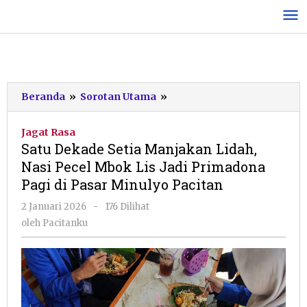
Lewati
ke
konten
Satu
Beranda
»
Sorotan Utama
»
Dekade
Setia
Jagat Rasa
Manjakan
Satu Dekade Setia Manjakan Lidah,
Lidah,
Nasi Pecel Mbok Lis Jadi Primadona
Nasi
Pagi di Pasar Minulyo Pacitan
Pecel
Mbok
oleh
2 Januari 2026
-
176 Dilihat
Lis
Pacitanku
oleh
Pacitanku
Jadi
Primadona
Pagi
di
Pasar
Minulyo