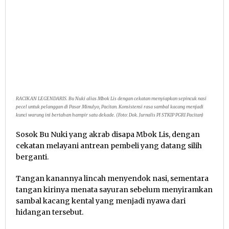
RACIKAN LEGENDARIS. Bu Nuki alias Mbok Lis dengan cekatan menyiapkan sepincuk nasi
pecel untuk pelanggan di Pasar Minulyo, Pacitan. Konsistensi rasa sambal kacang menjadi
kunci warung ini bertahan hampir satu dekade. (Foto: Dok. Jurnalis PI STKIP PGRI Pacitan)
Sosok Bu Nuki yang akrab disapa Mbok Lis, dengan
cekatan melayani antrean pembeli yang datang silih
berganti.
Tangan kanannya lincah menyendok nasi, sementara
tangan kirinya menata sayuran sebelum menyiramkan
sambal kacang kental yang menjadi nyawa dari
hidangan tersebut.