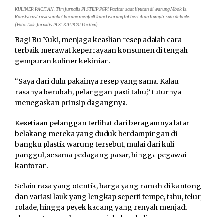
KULINER PACITAN. Tim jurnalis PI STKIP PGRI Pacitan saat liputan di warung Mbok Is.
Konsistensi rasa sambal kacang menjadi kunci warung ini bertahan hampir satu dekade.
(Foto: Dok. Jurnalis PI STKIP PGRI Pacitan)
Bagi Bu Nuki, menjaga keaslian resep adalah cara
terbaik merawat kepercayaan konsumen di tengah
gempuran kuliner kekinian.
“Saya dari dulu pakainya resep yang sama. Kalau
rasanya berubah, pelanggan pasti tahu,” tuturnya
menegaskan prinsip dagangnya.
Kesetiaan pelanggan terlihat dari beragamnya latar
belakang mereka yang duduk berdampingan di
bangku plastik warung tersebut, mulai dari kuli
panggul, sesama pedagang pasar, hingga pegawai
kantoran.
Selain rasa yang otentik, harga yang ramah di kantong
dan variasi lauk yang lengkap seperti tempe, tahu, telur,
rolade, hingga peyek kacang yang renyah menjadi