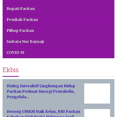
Bupati Pacitan
Pemkab Pacitan
Pilbup Pacitan
Indrata Nur Bayuaji
COVID-19
Ekbis
Dialog Interaktif Lingkungan Hidup
Pacitan Perkuat Sinergi Pentahelix,
Pengelola…
Dorong UMKM Naik Kelas, BRI Pacitan
Salurkan KUR Rp263 M hingga April