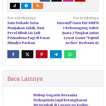
Navigasi
Pos sebelumnya
Pos berikutnya
Satu Dekade Setia
Inovatif! Guru PAI SMPN
pos
Manjakan Lidah, Nasi
1 Kebonagung Sabet
Pecel Mbok Lis Jadi
Juara 2 Tingkat Jatim
Primadona Pagi di Pasar
Lewat Game ‘Tajwid
Minulyo Pacitan
Archer’ Berbasis AI
Baca Lainnya
Wabup Gagarin Bersama
Forkopimda Jajal Ketangkasan
Menembak di Lapangan Kodim