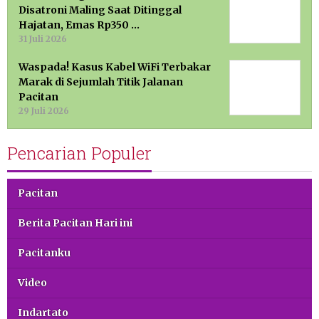
Disatroni Maling Saat Ditinggal
Hajatan, Emas Rp350 …
31 Juli 2026
Waspada! Kasus Kabel WiFi Terbakar
Marak di Sejumlah Titik Jalanan
Pacitan
29 Juli 2026
Pencarian Populer
Pacitan
Berita Pacitan Hari ini
Pacitanku
Video
Indartato