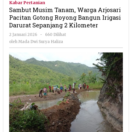
Kabar Pertanian
Warga
Sambut Musim Tanam, Warga Arjosari
Arjosari
Pacitan Gotong Royong Bangun Irigasi
Pacitan
Darurat Sepanjang 2 Kilometer
Gotong
Royong
oleh
2 Januari 2026
-
660 Dilihat
Bangun
Mada
oleh
Mada Dwi Surya Haliza
Irigasi
Dwi
Darurat
Surya
Sepanjang
Haliza
2
Kilometer