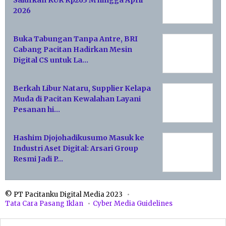
2026
Buka Tabungan Tanpa Antre, BRI
Cabang Pacitan Hadirkan Mesin
Digital CS untuk La…
Berkah Libur Nataru, Supplier Kelapa
Muda di Pacitan Kewalahan Layani
Pesanan hi…
Hashim Djojohadikusumo Masuk ke
Industri Aset Digital: Arsari Group
Resmi Jadi P…
© PT Pacitanku Digital Media 2023
Tata Cara Pasang Iklan
Cyber Media Guidelines