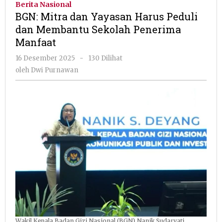
Berita Nasional
Yayasan
BGN: Mitra dan Yayasan Harus Peduli
Harus
dan Membantu Sekolah Penerima
Peduli
Manfaat
dan
Membantu
oleh
16 Desember 2025
-
130 Dilihat
Sekolah
Dwi
oleh
Dwi Purnawan
Penerima
Purnawan
Manfaat
Wakil Kepala Badan Gizi Nasional (BGN) Nanik Sudaryati