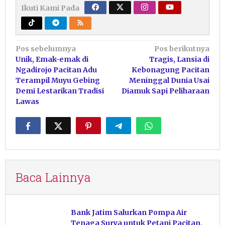
Ikuti Kami Pada
Navigasi
Pos sebelumnya
Pos berikutnya
Unik, Emak-emak di
Tragis, Lansia di
pos
Ngadirojo Pacitan Adu
Kebonagung Pacitan
Terampil Muyu Gebing
Meninggal Dunia Usai
Demi Lestarikan Tradisi
Diamuk Sapi Peliharaan
Lawas
Baca Lainnya
Bank Jatim Salurkan Pompa Air
Tenaga Surya untuk Petani Pacitan,