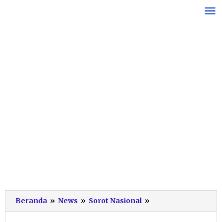
Lewati
ke
konten
BGN:
Beranda
»
News
»
Sorot Nasional
»
Mitra
dan