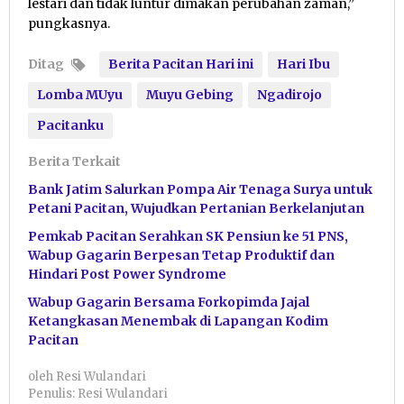
lestari dan tidak luntur dimakan perubahan zaman,”
pungkasnya.
Ditag
Berita Pacitan Hari ini
Hari Ibu
Lomba MUyu
Muyu Gebing
Ngadirojo
Pacitanku
Berita Terkait
Bank Jatim Salurkan Pompa Air Tenaga Surya untuk
Petani Pacitan, Wujudkan Pertanian Berkelanjutan
Pemkab Pacitan Serahkan SK Pensiun ke 51 PNS,
Wabup Gagarin Berpesan Tetap Produktif dan
Hindari Post Power Syndrome
Wabup Gagarin Bersama Forkopimda Jajal
Ketangkasan Menembak di Lapangan Kodim
Pacitan
oleh
Resi Wulandari
Penulis: Resi Wulandari