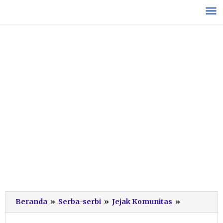
Lewati
ke
konten
Unik,
Beranda
»
Serba-serbi
»
Jejak Komunitas
»
Emak-
emak