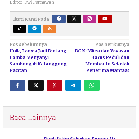
Editor: Dwi Purnawan
Ikuti Kami Pada
Navigasi
Pos sebelumnya
Pos berikutnya
Unik, Lansia Jadi Bintang
BGN: Mitra dan Yayasan
pos
Lomba Menyanyi
Harus Peduli dan
Sambung di Ketanggung
Membantu Sekolah
Pacitan
Penerima Manfaat
Baca Lainnya
Bank Jatim Salurkan Pompa Air