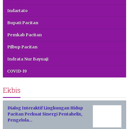
Indartato
Bupati Pacitan
Pemkab Pacitan
Pilbup Pacitan
Indrata Nur Bayuaji
COVID-19
Ekbis
Dialog Interaktif Lingkungan Hidup
Pacitan Perkuat Sinergi Pentahelix,
Pengelola…