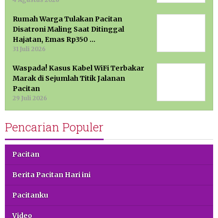
Rumah Warga Tulakan Pacitan
Disatroni Maling Saat Ditinggal
Hajatan, Emas Rp350 …
31 Juli 2026
Waspada! Kasus Kabel WiFi Terbakar
Marak di Sejumlah Titik Jalanan
Pacitan
29 Juli 2026
Pencarian Populer
Pacitan
Berita Pacitan Hari ini
Pacitanku
Video