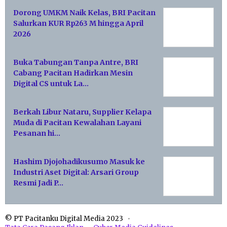
Dorong UMKM Naik Kelas, BRI Pacitan
Salurkan KUR Rp263 M hingga April
2026
Buka Tabungan Tanpa Antre, BRI
Cabang Pacitan Hadirkan Mesin
Digital CS untuk La…
Berkah Libur Nataru, Supplier Kelapa
Muda di Pacitan Kewalahan Layani
Pesanan hi…
Hashim Djojohadikusumo Masuk ke
Industri Aset Digital: Arsari Group
Resmi Jadi P…
© PT Pacitanku Digital Media 2023