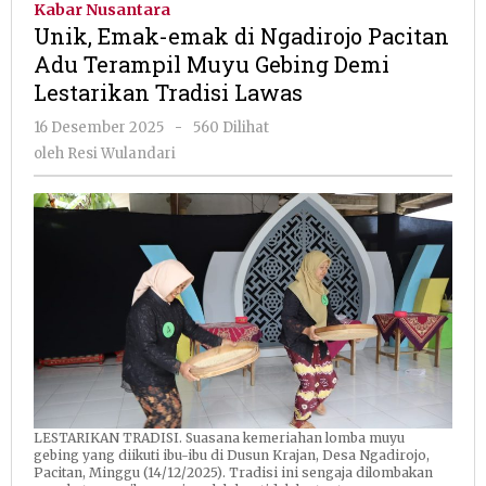
Kabar Nusantara
di
Unik, Emak-emak di Ngadirojo Pacitan
Ngadirojo
Adu Terampil Muyu Gebing Demi
Pacitan
Lestarikan Tradisi Lawas
Adu
Terampil
oleh
16 Desember 2025
-
560 Dilihat
Muyu
Resi
oleh
Resi Wulandari
Gebing
Wulandari
Demi
Lestarikan
Tradisi
Lawas
LESTARIKAN TRADISI. Suasana kemeriahan lomba muyu
gebing yang diikuti ibu-ibu di Dusun Krajan, Desa Ngadirojo,
Pacitan, Minggu (14/12/2025). Tradisi ini sengaja dilombakan