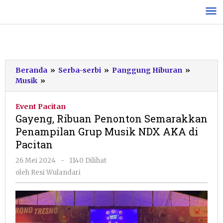
Lewati
ke
konten
Beranda
»
Serba-serbi
»
Panggung Hiburan
»
Gayeng,
Musik
»
Ribuan
Penonton
Event Pacitan
Semarakkan
Gayeng, Ribuan Penonton Semarakkan
Penampilan
Penampilan Grup Musik NDX AKA di
Grup
Pacitan
Musik
NDX
oleh
26 Mei 2024
-
1140 Dilihat
AKA
Resi
oleh
Resi Wulandari
di
Wulandari
Pacitan