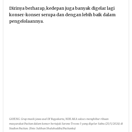
Dirinya berharap, kedepan juga banyak digelar lagi
konser-konser serupa dan dengan lebih baik dalam
pengelolaannya.
GAYENG. Grup musik jawa asal DI Yogyakarta, NDX AKA sukses menghibur ribuan
masyarakat Pacitan dalam konser bertajuk Sarono Tresno 3 yang digelar Sabtu (25/5/2024) di
Stadion Pacitan. (Foto: Sulthan Shalahuddin/Pacitanku)