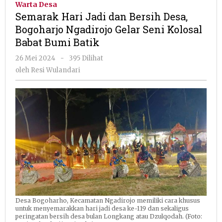
Warta Desa
dan
Semarak Hari Jadi dan Bersih Desa,
Bersih
Bogoharjo Ngadirojo Gelar Seni Kolosal
Desa,
Babat Bumi Batik
Bogoharjo
Ngadirojo
oleh
26 Mei 2024
-
395 Dilihat
Gelar
Resi
oleh
Resi Wulandari
Seni
Wulandari
Kolosal
Babat
Bumi
Batik
Desa Bogoharho, Kecamatan Ngadirojo memiliki cara khusus
untuk menyemarakkan hari jadi desa ke-119 dan sekaligus
peringatan bersih desa bulan Longkang atau Dzulqodah. (Foto: