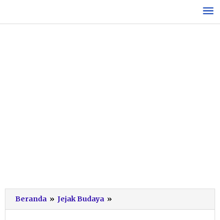
Lewati
ke
konten
Semarak
Beranda
»
Jejak Budaya
»
Hari
Jadi