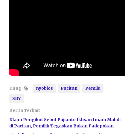
Ditag
nyoblos
Pacitan
Pemilu
SBY
Berita Terkait
Klaim Pengikut Sebut Pujianto Ikhsan Imam Mahdi
di Pacitan, Pemilik Tegaskan Bukan Padepokan