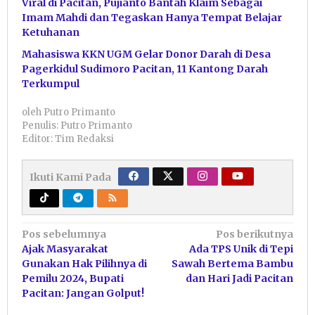
Viral di Pacitan, Pujianto Bantah Klaim Sebagai
Imam Mahdi dan Tegaskan Hanya Tempat Belajar
Ketuhanan
Mahasiswa KKN UGM Gelar Donor Darah di Desa
Pagerkidul Sudimoro Pacitan, 11 Kantong Darah
Terkumpul
oleh
Putro Primanto
Penulis: Putro Primanto
Editor: Tim Redaksi
Ikuti Kami Pada
Navigasi
Pos sebelumnya
Pos berikutnya
Ajak Masyarakat
Ada TPS Unik di Tepi
pos
Gunakan Hak Pilihnya di
Sawah Bertema Bambu
Pemilu 2024, Bupati
dan Hari Jadi Pacitan
Pacitan: Jangan Golput!