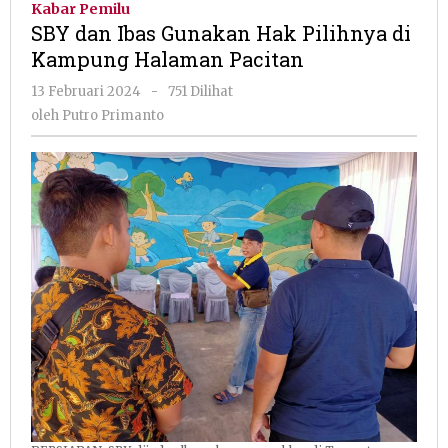
Kabar Pemilu
Gunakan
SBY dan Ibas Gunakan Hak Pilihnya di
Hak
Kampung Halaman Pacitan
Pilihnya
di
oleh
13 Februari 2024
-
751 Dilihat
Kampung
Putro
oleh
Putro Primanto
Halaman
Primanto
Pacitan