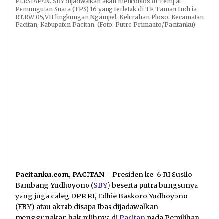
PERSIAPAN. SBY dijadwalkan akan mencoblos di Tempat
Pemungutan Suara (TPS) 16 yang terletak di TK Taman Indria,
RT.RW 05/VII lingkungan Ngampel, Kelurahan Ploso, Kecamatan
Pacitan, Kabupaten Pacitan. (Foto: Putro Primanto/Pacitanku)
Pacitanku.com, PACITAN
– Presiden ke-6 RI Susilo
Bambang Yudhoyono (
SBY
) beserta putra bungsunya
yang juga caleg DPR RI, Edhie Baskoro Yudhoyono
(EBY) atau akrab disapa Ibas dijadawalkan
menggunakan hak pilihnya di
Pacitan
pada Pemilihan