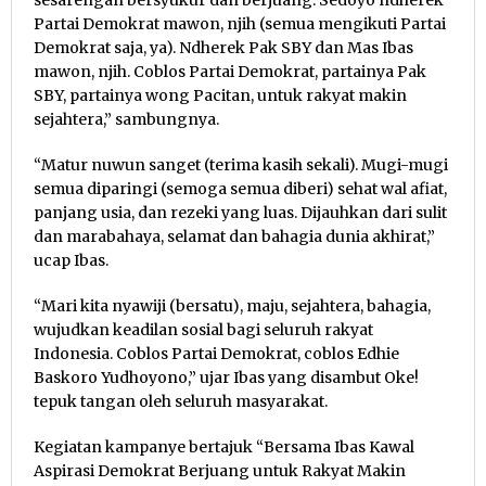
sesarengan bersyukur dan berjuang. Sedoyo ndherek
Partai Demokrat mawon, njih (semua mengikuti Partai
Demokrat saja, ya). Ndherek Pak SBY dan Mas Ibas
mawon, njih. Coblos Partai Demokrat, partainya Pak
SBY, partainya wong Pacitan, untuk rakyat makin
sejahtera,” sambungnya.
“Matur nuwun sanget (terima kasih sekali). Mugi-mugi
semua diparingi (semoga semua diberi) sehat wal afiat,
panjang usia, dan rezeki yang luas. Dijauhkan dari sulit
dan marabahaya, selamat dan bahagia dunia akhirat,”
ucap Ibas.
“Mari kita nyawiji (bersatu), maju, sejahtera, bahagia,
wujudkan keadilan sosial bagi seluruh rakyat
Indonesia. Coblos Partai Demokrat, coblos Edhie
Baskoro Yudhoyono,” ujar Ibas yang disambut Oke!
tepuk tangan oleh seluruh masyarakat.
Kegiatan kampanye bertajuk “Bersama Ibas Kawal
Aspirasi Demokrat Berjuang untuk Rakyat Makin