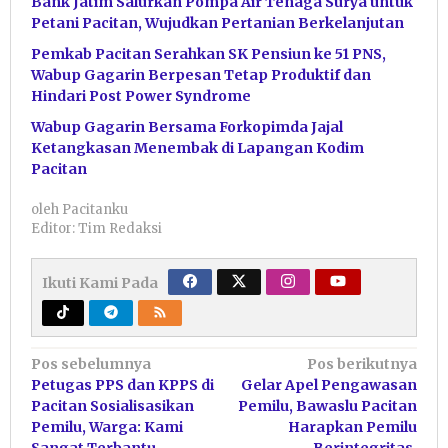
Bank Jatim Salurkan Pompa Air Tenaga Surya untuk
Petani Pacitan, Wujudkan Pertanian Berkelanjutan
Pemkab Pacitan Serahkan SK Pensiun ke 51 PNS,
Wabup Gagarin Berpesan Tetap Produktif dan
Hindari Post Power Syndrome
Wabup Gagarin Bersama Forkopimda Jajal
Ketangkasan Menembak di Lapangan Kodim
Pacitan
oleh
Pacitanku
Editor: Tim Redaksi
Ikuti Kami Pada
Navigasi
Pos sebelumnya
Pos berikutnya
Petugas PPS dan KPPS di
Gelar Apel Pengawasan
pos
Pacitan Sosialisasikan
Pemilu, Bawaslu Pacitan
Pemilu, Warga: Kami
Harapkan Pemilu
Sangat Terbantu
Berintegritas,