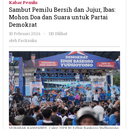
Kabar Pemilu
dan
Sambut Pemilu Bersih dan Jujur, Ibas:
Jujur,
Mohon Doa dan Suara untuk Partai
Ibas:
Demokrat
Mohon
Doa
oleh
10 Februari 2024
-
110 Dilihat
dan
Pacitanku
oleh
Pacitanku
Suara
untuk
Partai
Demokrat
SEMARAK KAMPANYE. Caleg DPR RI Edhie Baskoro Yudhoyono