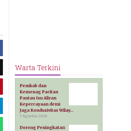
Warta Terkini
Pemkab dan
Kemenag Pacitan
Pantau Isu Aliran
Kepercayaan demi
Jaga Kondusivitas Wilay…
7 Agustus 2026
Dorong Peningkatan