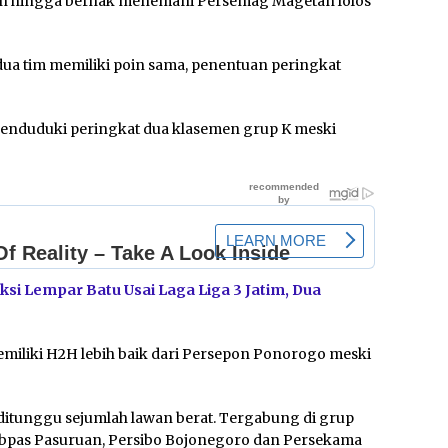
on hingga berhak menemani Persemag Magetan lolos
a dua tim memiliki poin sama, penentuan peringkat
menduduki peringkat dua klasemen grup K meski
ksi Lempar Batu Usai Laga Liga 3 Jatim, Dua
emiliki H2H lebih baik dari Persepon Ponorogo meski
 ditunggu sejumlah lawan berat. Tergabung di grup
abpas Pasuruan, Persibo Bojonegoro dan Persekama