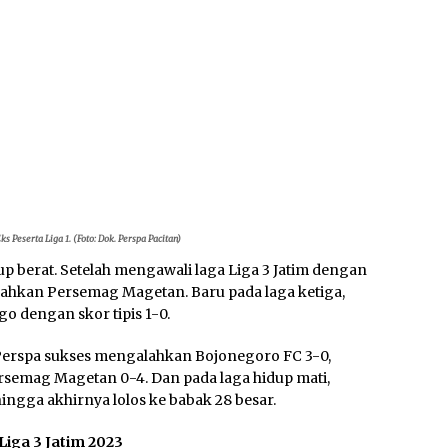
s Peserta Liga 1. (Foto: Dok. Perspa Pacitan)
kup berat. Setelah mengawali laga Liga 3 Jatim dengan
ahkan Persemag Magetan. Baru pada laga ketiga,
 dengan skor tipis 1-0.
, Perspa sukses mengalahkan Bojonegoro FC 3-0,
rsemag Magetan 0-4. Dan pada laga hidup mati,
ngga akhirnya lolos ke babak 28 besar.
Liga 3 Jatim 2023