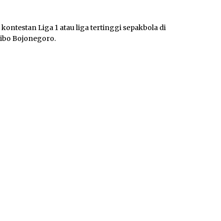
ntestan Liga 1 atau liga tertinggi sepakbola di
sibo Bojonegoro.