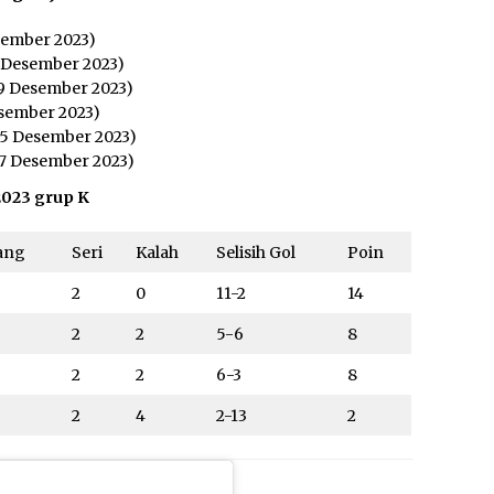
sember 2023)
 Desember 2023)
9 Desember 2023)
esember 2023)
15 Desember 2023)
17 Desember 2023)
2023 grup K
ang
Seri
Kalah
Selisih Gol
Poin
2
0
11-2
14
2
2
5-6
8
2
2
6-3
8
2
4
2-13
2