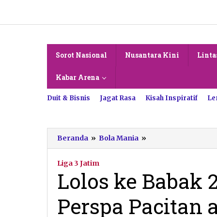
Lewati
ke
konten
Sorot Nasional
Nusantara Kini
Linta
Kabar Arena
Duit & Bisnis
Jagat Rasa
Kisah Inspiratif
Le
Lolos
Beranda
»
Bola Mania
»
ke
Babak
Liga 3 Jatim
28
Lolos ke Babak 2
Besar
Liga
Perspa Pacitan
3
Jatim,