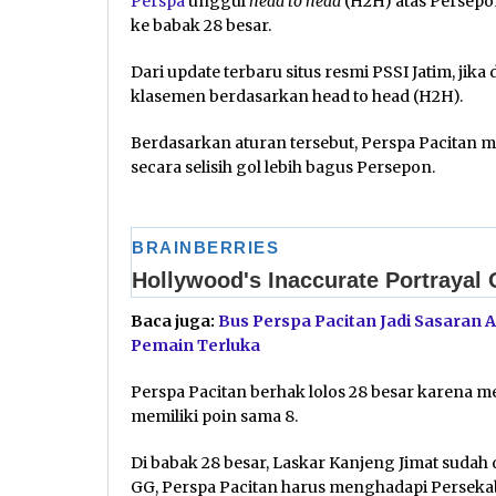
Perspa
unggul
head to head
(H2H) atas Persep
ke babak 28 besar.
Dari update terbaru situs resmi PSSI Jatim, jik
klasemen berdasarkan head to head (H2H).
Berdasarkan aturan tersebut, Perspa Pacitan 
secara selisih gol lebih bagus Persepon.
Baca juga:
Bus Perspa Pacitan Jadi Sasaran A
Pemain Terluka
Perspa Pacitan berhak lolos 28 besar karena m
memiliki poin sama 8.
Di babak 28 besar, Laskar Kanjeng Jimat sudah
GG, Perspa Pacitan harus menghadapi Persek