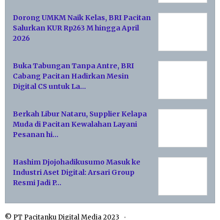
Dorong UMKM Naik Kelas, BRI Pacitan
Salurkan KUR Rp263 M hingga April
2026
Buka Tabungan Tanpa Antre, BRI
Cabang Pacitan Hadirkan Mesin
Digital CS untuk La…
Berkah Libur Nataru, Supplier Kelapa
Muda di Pacitan Kewalahan Layani
Pesanan hi…
Hashim Djojohadikusumo Masuk ke
Industri Aset Digital: Arsari Group
Resmi Jadi P…
© PT Pacitanku Digital Media 2023