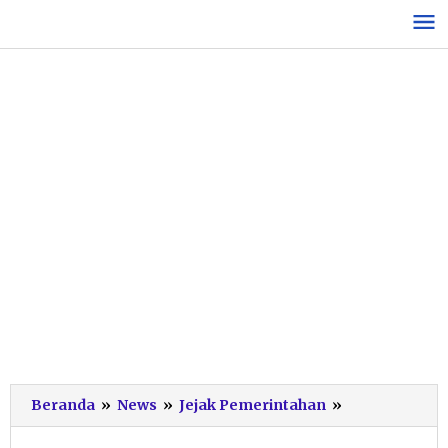
Lewati
ke
konten
Peringatan
Beranda
»
News
»
Jejak Pemerintahan
»
Hari
Sumpah