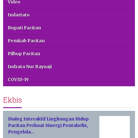
Video
Indartato
Bupati Pacitan
Pemkab Pacitan
Pilbup Pacitan
Indrata Nur Bayuaji
COVID-19
Ekbis
Dialog Interaktif Lingkungan Hidup
Pacitan Perkuat Sinergi Pentahelix,
Pengelola…