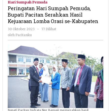
Hari Sumpah Pemuda
Pemuda,
Peringatan Hari Sumpah Pemuda,
Bupati
Bupati Pacitan Serahkan Hasil
Pacitan
Kejuaraan Lomba Orasi se-Kabupaten
Serahkan
Hasil
oleh
30 Oktober 2023
-
77 Dilihat
Kejuaraan
Pacitanku
oleh
Pacitanku
Lomba
Orasi
se-
Kabupaten
Bupati Pacitan Indrata Nur Bayuaji menyerahkan hasil