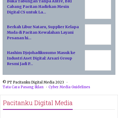
Buka Tabungan Tanpa Antre, BRI
Cabang Pacitan Hadirkan Mesin
Digital CS untuk La…
Berkah Libur Nataru, Supplier Kelapa
Muda di Pacitan Kewalahan Layani
Pesanan hi…
Hashim Djojohadikusumo Masuk ke
Industri Aset Digital: Arsari Group
Resmi Jadi P…
© PT Pacitanku Digital Media 2023
Tata Cara Pasang Iklan
Cyber Media Guidelines
Pacitanku Digital Media