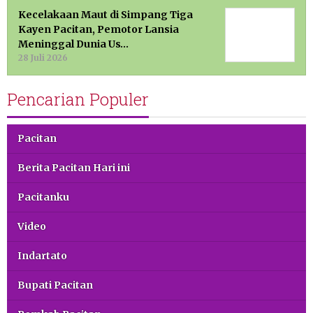
Kecelakaan Maut di Simpang Tiga
Kayen Pacitan, Pemotor Lansia
Meninggal Dunia Us…
28 Juli 2026
Pencarian Populer
Pacitan
Berita Pacitan Hari ini
Pacitanku
Video
Indartato
Bupati Pacitan