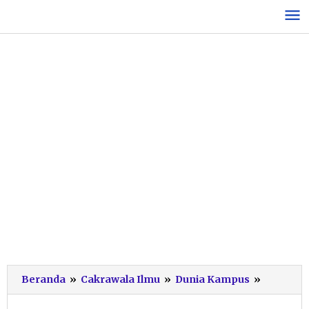
Lewati
ke
konten
Kenalka
Beranda
»
Cakrawala Ilmu
»
Dunia Kampus
»
Kehidup
Kampus,