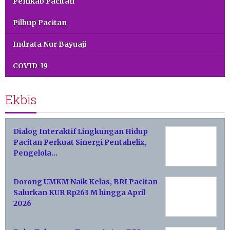
Pemkab Pacitan
Pilbup Pacitan
Indrata Nur Bayuaji
COVID-19
Ekbis
Dialog Interaktif Lingkungan Hidup
Pacitan Perkuat Sinergi Pentahelix,
Pengelola…
Dorong UMKM Naik Kelas, BRI Pacitan
Salurkan KUR Rp263 M hingga April
2026