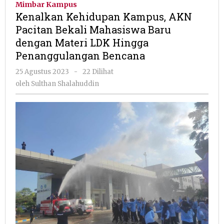
Mimbar Kampus
AKN
Kenalkan Kehidupan Kampus, AKN
Pacitan
Pacitan Bekali Mahasiswa Baru
Bekali
dengan Materi LDK Hingga
Mahasis
Baru
Penanggulangan Bencana
dengan
oleh
25 Agustus 2023
-
22 Dilihat
Materi
Sulthan
LDK
oleh
Sulthan Shalahuddin
Shalahuddin
Hingga
Penangg
Bencana