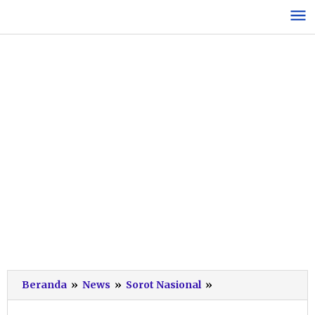
Lewati
ke
konten
Ganjar
Beranda
»
News
»
Sorot Nasional
»
Ungguli
Prabowo