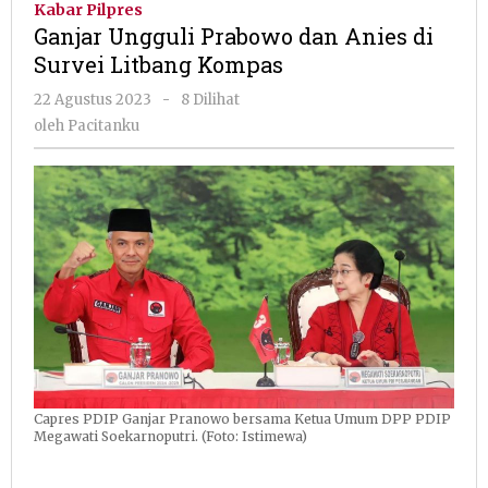
Kabar Pilpres
dan
Ganjar Ungguli Prabowo dan Anies di
Anies
Survei Litbang Kompas
di
Survei
oleh
22 Agustus 2023
-
8 Dilihat
Litbang
Pacitanku
oleh
Pacitanku
Kompas
Capres PDIP Ganjar Pranowo bersama Ketua Umum DPP PDIP
Megawati Soekarnoputri. (Foto: Istimewa)