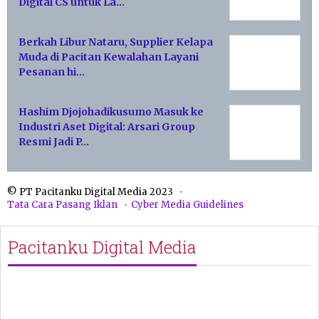
Digital CS untuk La…
Berkah Libur Nataru, Supplier Kelapa
Muda di Pacitan Kewalahan Layani
Pesanan hi…
Hashim Djojohadikusumo Masuk ke
Industri Aset Digital: Arsari Group
Resmi Jadi P…
© PT Pacitanku Digital Media 2023
Tata Cara Pasang Iklan
Cyber Media Guidelines
Pacitanku Digital Media