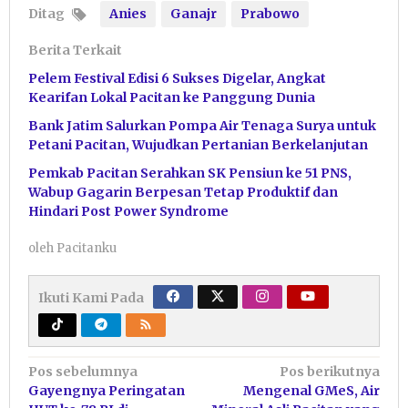
Ditag
Anies
Ganajr
Prabowo
Berita Terkait
Pelem Festival Edisi 6 Sukses Digelar, Angkat
Kearifan Lokal Pacitan ke Panggung Dunia
Bank Jatim Salurkan Pompa Air Tenaga Surya untuk
Petani Pacitan, Wujudkan Pertanian Berkelanjutan
Pemkab Pacitan Serahkan SK Pensiun ke 51 PNS,
Wabup Gagarin Berpesan Tetap Produktif dan
Hindari Post Power Syndrome
oleh
Pacitanku
Ikuti Kami Pada
Navigasi
Pos sebelumnya
Pos berikutnya
Gayengnya Peringatan
Mengenal GMeS, Air
pos