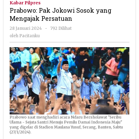
Kabar Pilpres
Sosok
Prabowo: Pak Jokowi Sosok yang
yang
Mengajak Persatuan
Mengajak
Persatuan
oleh
28 Januari 2024
-
792 Dilihat
Pacitanku
oleh
Pacitanku
Prabowo saat menghadiri acara Ndaru Bersholawat "Seribu
Ulama - Sejuta Santri Menuju Pemilu Damai Indonesia Maju"
yang digelar di Stadion Maulana Yusuf, Serang, Banten, Sabtu
(27/1/2024).