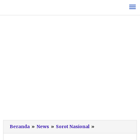
Lewati
ke
konten
Prabowo:
Beranda
»
News
»
Sorot Nasional
»
Pak
Jokowi