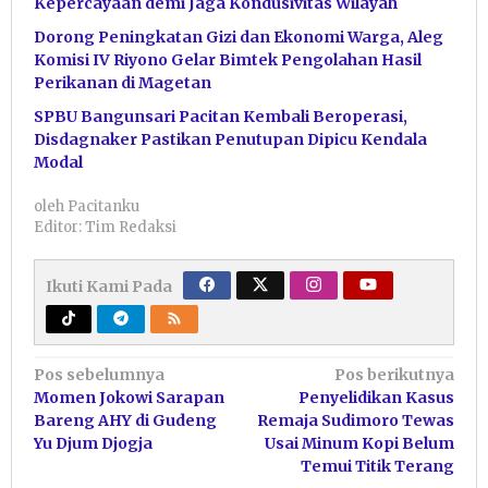
Kepercayaan demi Jaga Kondusivitas Wilayah
Dorong Peningkatan Gizi dan Ekonomi Warga, Aleg
Komisi IV Riyono Gelar Bimtek Pengolahan Hasil
Perikanan di Magetan
SPBU Bangunsari Pacitan Kembali Beroperasi,
Disdagnaker Pastikan Penutupan Dipicu Kendala
Modal
oleh
Pacitanku
Editor: Tim Redaksi
Ikuti Kami Pada
Navigasi
Pos sebelumnya
Pos berikutnya
Momen Jokowi Sarapan
Penyelidikan Kasus
pos
Bareng AHY di Gudeng
Remaja Sudimoro Tewas
Yu Djum Djogja
Usai Minum Kopi Belum
Temui Titik Terang